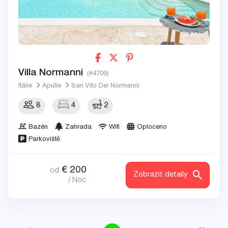
Villa Normanni
(#4709)
Itálie
Apulie
San Vito Dei Normanni
8
4
2
Bazén
Zahrada
Wifi
Oploceno
Parkoviště
€
200
od
Zobrazit detaily
/ Noc