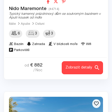
Nido Maremonte
(#4714)
Typický kamenný prázdninový dům se soukromým bazénem v
Apulii kousek od moře
Itálie
Apulie
Ostuni
6
3
3
Bazén
Zahrada
V blízkosti moře
Wifi
Parkoviště
€
882
od
Zobrazit detaily
/ Noc