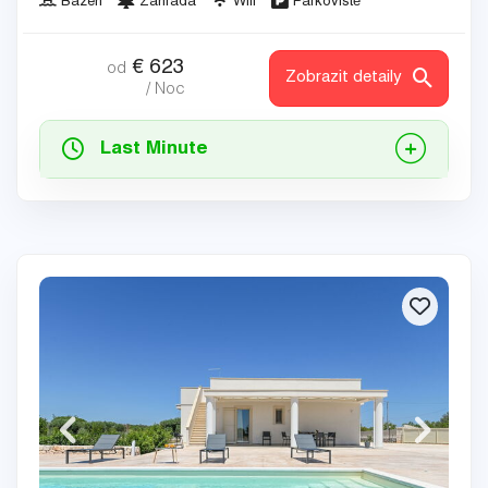
Bazén
Zahrada
Wifi
Parkoviště
€
623
od
Zobrazit detaily
/ Noc
Last Minute