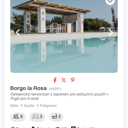
Borgo la Rosa
(#4261)
Fantastická nemovitost s bazénem pro exkluzivní použití v
Puglii pro 8 osob
Itálie
Apulie
Putignano
8
3
2