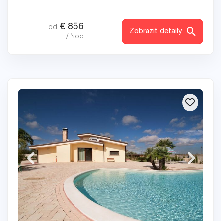
€
856
od
Zobrazit detaily
/ Noc