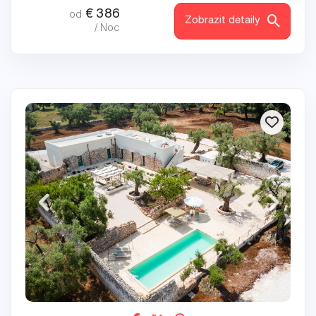
€
386
od
Zobrazit detaily
/ Noc