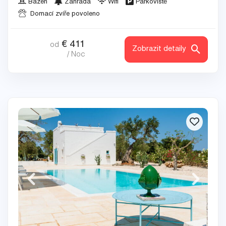
Bazén
Zahrada
Wifi
Parkoviště
Domací zvíře povoleno
€
411
od
Zobrazit detaily
/ Noc