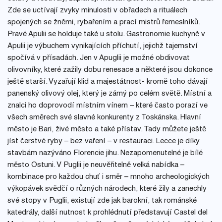
Zde se uctívají zvyky minulosti v obřadech a rituálech
spojených se žněmi, rybařením a prací mistrů řemeslníků.
Pravé Apulii se holduje také u stolu. Gastronomie kuchyně v
Apulii je výbuchem vynikajících příchutí, jejichž tajemství
spočívá v přísadách. Jen v Apuglii je možné obdivovat
olivovníky, které zažily dobu renesace a některé jsou dokonce
ještě starší. Vyzařují klid a majestátnost- kromě toho dávají
panenský olivový olej, který je zámý po celém světě. Místní a
znalci ho doprovodí místním vínem – které často porazí ve
všech směrech své slavné konkurenty z Toskánska. Hlavní
město je Bari, živé město a také přístav. Tady můžete ještě
jíst čerstvé ryby – bez vaření – v restauraci. Lecce je díky
stavbám nazýváno Florencie jihu. Nezapomenutelné je bílé
město Ostuni. V Puglii je neuvěřitelně velká nabídka –
kombinace pro každou chuť i směr – mnoho archeologických
výkopávek svědčí o různých národech, které žily a zanechly
své stopy v Puglii, existují zde jak barokní, tak románské
katedrály, další nutnost k prohlédnutí představují Castel del