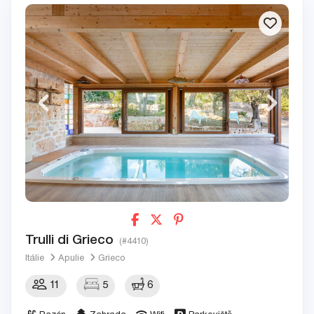
Trulli di Grieco
(#4410)
Itálie
Apulie
Grieco
11
5
6