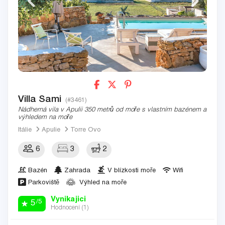
Villa Sami
(#3461)
Nádherná vila v Apulii 350 metrů od moře s vlastním bazénem a
výhledem na moře
Itálie
Apulie
Torre Ovo
6
3
2
Bazén
Zahrada
V blízkosti moře
Wifi
Parkoviště
Výhled na moře
Vynikajici
/5
5
Hodnocení (
1
)