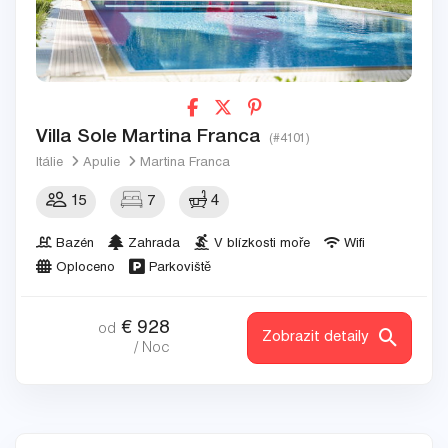
Villa Sole Martina Franca
(#4101)
Itálie
Apulie
Martina Franca
15
7
4
Bazén
Zahrada
V blízkosti moře
Wifi
Oploceno
Parkoviště
€
928
od
Zobrazit detaily
/ Noc