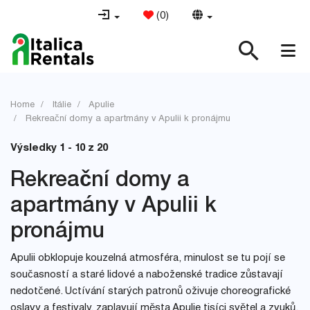
(
0
)
Home
Itálie
Apulie
Rekreační domy a apartmány v Apulii k pronájmu
Výsledky 1 - 10 z 20
Rekreační domy a
apartmány v Apulii k
pronájmu
Apulii obklopuje kouzelná atmosféra, minulost se tu pojí se
současností a staré lidové a naboženské tradice zůstavají
nedotčené. Uctívání starých patronů oživuje choreografické
oslavy a festivaly, zaplavují města Apulie tisíci světel a zvuků.