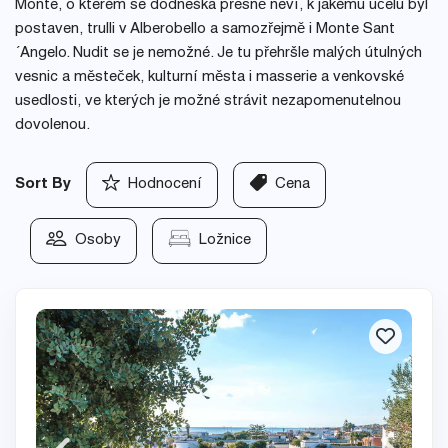
Monte, o kterém se dodneška přesně neví, k jakému účelu byl
postaven, trulli v Alberobello a samozřejmě i Monte Sant
´Angelo. Nudit se je nemožné. Je tu přehršle malých útulných
vesnic a městeček, kulturní města i masserie a venkovské
usedlosti, ve kterých je možné strávit nezapomenutelnou
dovolenou.
Sort By
Hodnocení
Cena
Osoby
Ložnice