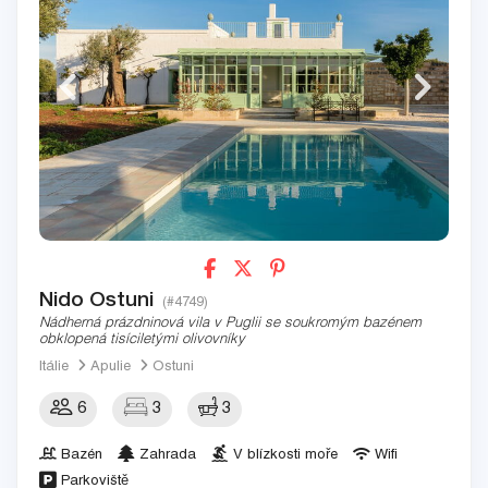
Nido Ostuni
(#4749)
Nádherná prázdninová vila v Puglii se soukromým bazénem
obklopená tisíciletými olivovníky
Itálie
Apulie
Ostuni
6
3
3
Bazén
Zahrada
V blízkosti moře
Wifi
Parkoviště