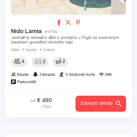
Nido Lamia
(#4704)
Jedinečný rekreační dům k pronájmu v Puglii se soukromým
bazénem uprostřed olivového háje
Itálie
Apulie
Ostuni
4
2
2
Bazén
Zahrada
V blízkosti moře
Wifi
Parkoviště
€
490
od
Zobrazit detaily
/ Noc