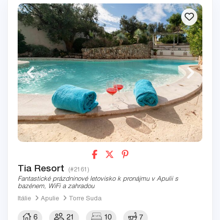
Tia Resort
(#2161)
Fantastické prázdninové letovisko k pronájmu v Apulii s
bazénem, WiFi a zahradou
Itálie
Apulie
Torre Suda
6
21
10
7