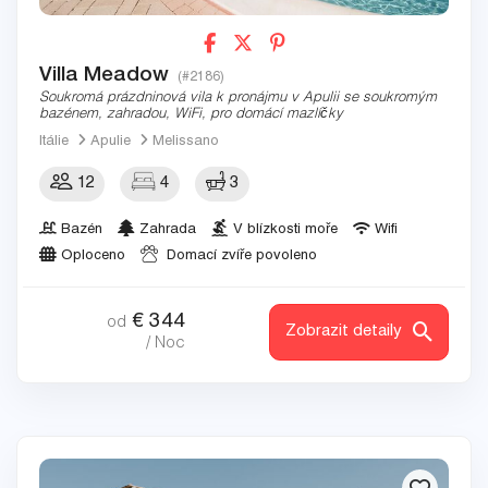
Villa Meadow
(#2186)
Soukromá prázdninová vila k pronájmu v Apulii se soukromým
bazénem, zahradou, WiFi, pro domácí mazlíčky
Itálie
Apulie
Melissano
12
4
3
Bazén
Zahrada
V blízkosti moře
Wifi
Oploceno
Domací zvíře povoleno
€
344
od
Zobrazit detaily
/ Noc