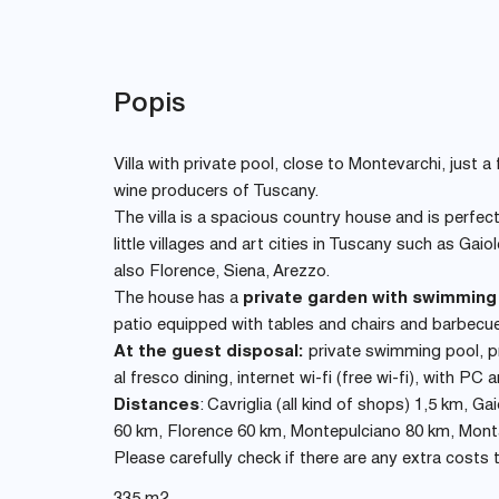
Popis
Villa with private pool, close to Montevarchi, jus
wine producers of Tuscany.
The villa is a spacious country house and is perfe
little villages and art cities in Tuscany such as Gaio
also Florence, Siena, Arezzo.
The house has a
private garden with swimming 
patio equipped with tables and chairs and barbecu
At the guest disposal:
private swimming pool, pr
al fresco dining, internet wi-fi (free wi-fi), with P
Distances
: Cavriglia (all kind of shops) 1,5 km, 
60 km, Florence 60 km, Montepulciano 80 km, Monta
Please carefully check if there are any extra costs 