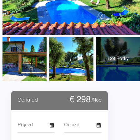
+28 Fotky
€
298
Cena od
/Noc
Příjezd
Odjezd