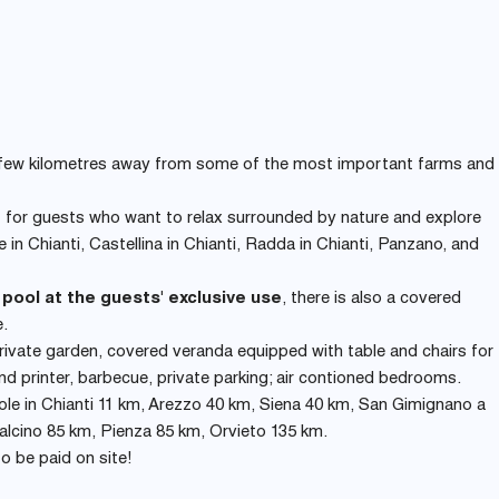
t a few kilometres away from some of the most important farms and
ct for guests who want to relax surrounded by nature and explore
le in Chianti, Castellina in Chianti, Radda in Chianti, Panzano, and
pool at the guests' exclusive use
, there is also a covered
e.
ivate garden, covered veranda equipped with table and chairs for
C and printer, barbecue, private parking; air contioned bedrooms.
Gaiole in Chianti 11 km, Arezzo 40 km, Siena 40 km, San Gimignano a
lcino 85 km, Pienza 85 km, Orvieto 135 km.
to be paid on site!