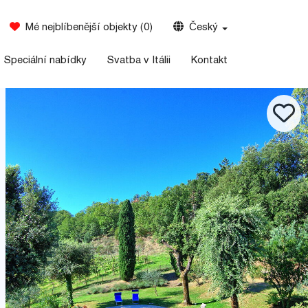
Mé nejblíbenější objekty
(
0
)
Český
Speciální nabídky
Svatba v Itálii
Kontakt