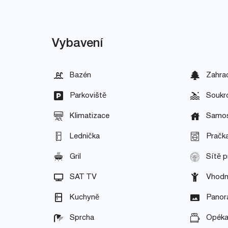
Vybavení
Bazén
Zahra
Parkoviště
Soukr
Klimatizace
Samos
Lednička
Pračk
Gril
Sítě p
SAT TV
Vhodn
Kuchyně
Panor
Sprcha
Opéka