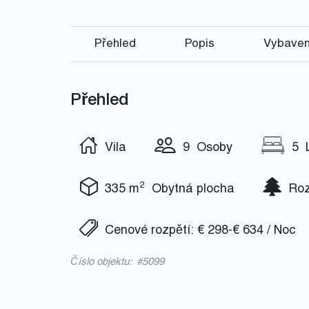
Přehled
Popis
Vybaven
Přehled
Vila
9 Osoby
5 L
2
335 m
Obytná plocha
Rozl
Cenové rozpětí: € 298-€ 634 / Noc
Číslo objektu: #5099