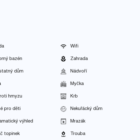
da
Wifi
omý bazén
Zahrada
tatný dům
Nádvoří
a
Myčka
roti hmyzu
Krb
é pro děti
Nekuřácký dům
amatický výhled
Mrazák
č topinek
Trouba