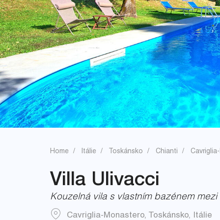
Home
Itálie
Toskánsko
Chianti
Cavrigli
Villa Ulivacci
Kouzelná vila s vlastním bazénem mezi o
Cavriglia-Monastero
,
Toskánsko
,
Itálie