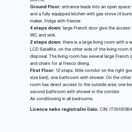
335 m2
Ground Floor:
entrance leads into an open space wi
and a fully equipped kitchen with gas stove (4 burns
maker, fridge with freezer.
4 steps down:
large French door give the access t
WC and sink.
2 steps down:
there is a large living room with a 
LCD Satellite, on the other side of the living room t
disposal. The living room has several large French
and chairs for al fresco dining.
First Floor:
12 steps, little corridor on the righ
size bed), one bathroom with shower. On the other s
room has direct access to the outside area; one b
second bathroom with shower in the corridor.
Air conditioning in all bedrooms.
Licence nebo registrační číslo:
CIN: IT051013