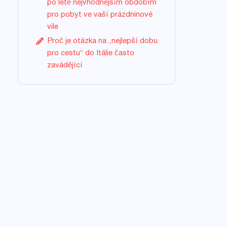
po létě nejvhodnějším obdobím
pro pobyt ve vaší prázdninové
vile
Proč je otázka na „nejlepší dobu
pro cestu“ do Itálie často
zavádějící