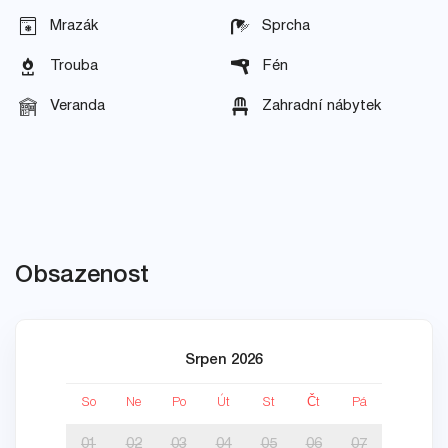
Mrazák
Sprcha
Trouba
Fén
Veranda
Zahradní nábytek
Obsazenost
Srpen 2026
So
Ne
Po
Út
St
Čt
Pá
So
01
02
03
04
05
06
07