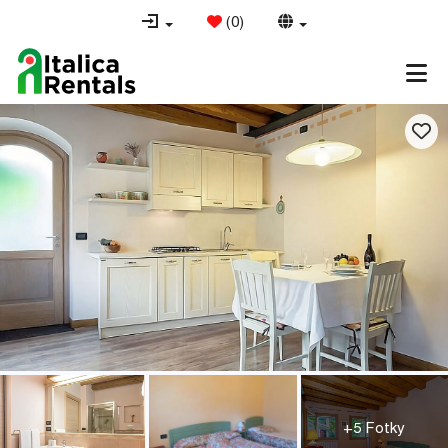
(
0
)
+5 Fotky