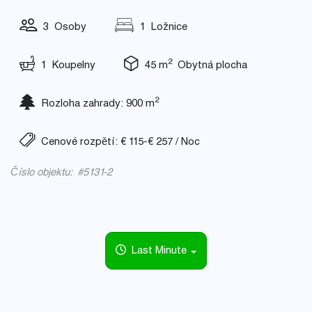
3 Osoby
1 Ložnice
2
1 Koupelny
45 m
Obytná plocha
2
Rozloha zahrady: 900 m
Cenové rozpětí: € 115-€ 257 / Noc
Číslo objektu: #5131-2
Last Minute