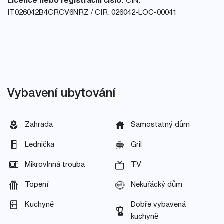
Licence nebo registrační číslo:
CIN:
IT026042B4CRCV6NRZ / CIR: 026042-LOC-00041
Vybavení ubytování
Zahrada
Samostatný dům
Lednička
Gril
Mikrovlnná trouba
TV
Topení
Nekuřácký dům
Kuchyně
Dobře vybavená
kuchyně