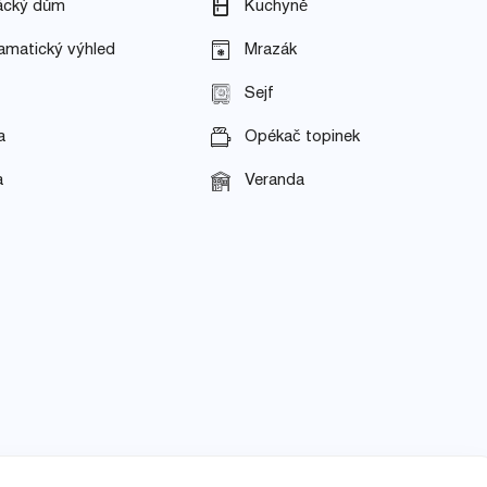
ácký dům
Kuchyně
amatický výhled
Mrazák
Sejf
a
Opékač topinek
a
Veranda