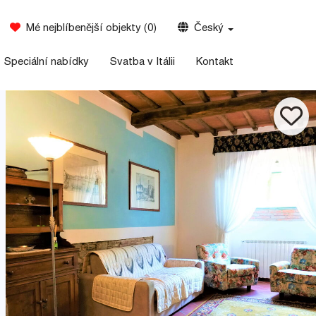
Mé nejblíbenější objekty
(
0
)
Český
Speciální nabídky
Svatba v Itálii
Kontakt