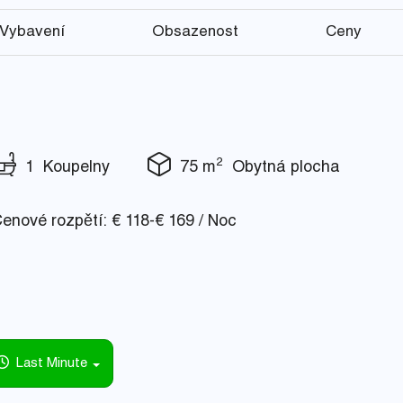
Vybavení
Obsazenost
Ceny
2
1 Koupelny
75 m
Obytná plocha
nové rozpětí: € 118-€ 169 / Noc
Last Minute