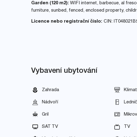
Garden (120 m2):
WIFI internet, barbecue, al fresc
furniture, sunbed, fenced, enclosed property, child
Licence nebo registrační číslo:
CIN: IT048021
Vybavení ubytování
Zahrada
Klimat
Nádvoří
Ledni
Gril
Mikrov
SAT TV
TV