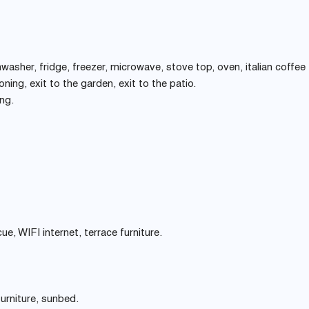
washer, fridge, freezer, microwave, stove top, oven, italian coffee
ning, exit to the garden, exit to the patio.
ing.
ue, WIFI internet, terrace furniture.
urniture, sunbed.