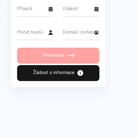
Příjezd
Odjezd
Počet hostů
Domácí zvířata
Rezervujte
Žádost o informace