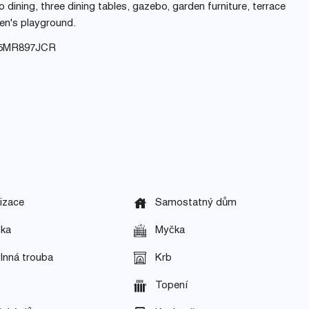
o dining, three dining tables, gazebo, garden furniture, terrace
ren's playground.
B5MR897JCR
izace
Samostatný dům
čka
Myčka
lnná trouba
Krb
Topení