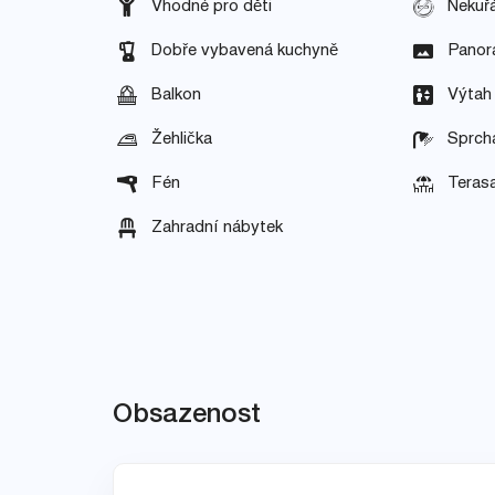
Vhodné pro děti
Nekuř
Dobře vybavená kuchyně
Panor
Balkon
Výtah
Žehlička
Sprch
Fén
Teras
Zahradní nábytek
Obsazenost