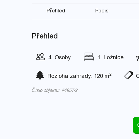
Přehled
Popis
Přehled
4 Osoby
1 Ložnice
2
Rozloha zahrady: 120 m
Ce
Číslo objektu: #4957-2