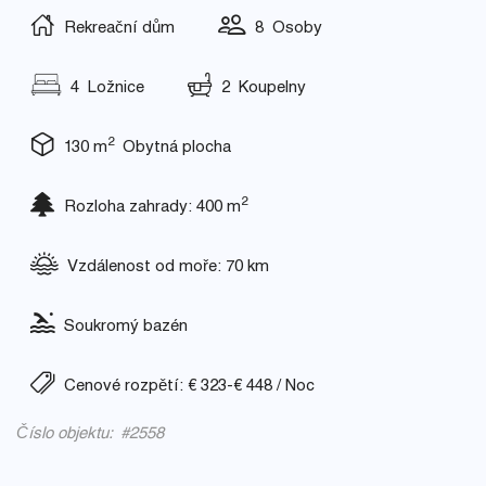
Rekreační dům
8 Osoby
4 Ložnice
2 Koupelny
2
130 m
Obytná plocha
2
Rozloha zahrady: 400 m
Vzdálenost od moře: 70 km
Soukromý bazén
Cenové rozpětí: € 323-€ 448 / Noc
Číslo objektu: #2558