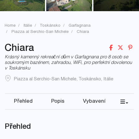
Home
Itálie
Toskánsko
Garfagnana
Piazza al Serchio-San Michele
Chiara
Chiara
Krásný kamenný rekreační dům v Garfagnana pro 8 osob se
soukromým bazénem, zahradou, WiFi, pro perfektní dovolenou
v Toskánsku
Piazza al Serchio-San Michele
,
Toskánsko
,
Itálie
Přehled
Popis
Vybavení
Přehled