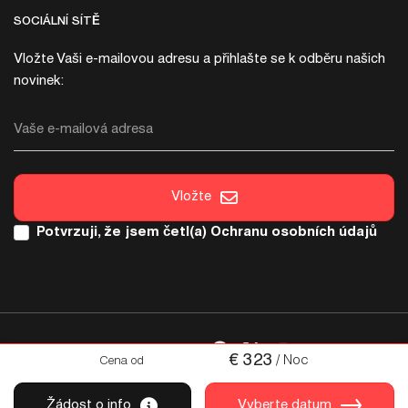
SOCIÁLNÍ SÍTĚ
Vložte Vaši e-mailovou adresu a přihlašte se k odběru našich
novinek:
Vaše e-mailová adresa
Vložte
Potvrzuji, že jsem četl(a)
Ochranu osobních údajů
SOCIÁLNÍ SÍTĚ
€
323
/ Noc
Cena od
Copyright & copy; 2026 Italica. Všechna práva vyhrazena
Žádost o info
Vyberte datum