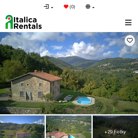
(
0
)
+29 Fotky