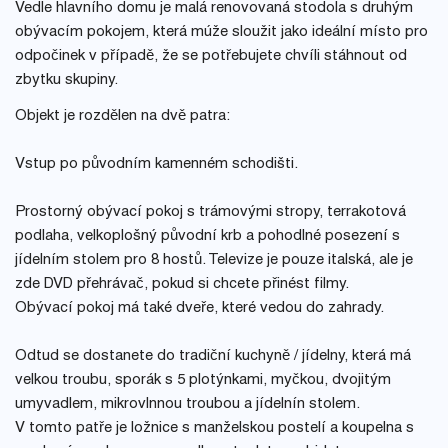
Vedle hlavního domu je malá renovovaná stodola s druhým
obývacím pokojem, která múže sloužit jako ideální místo pro
odpočinek v případě, že se potřebujete chvíli stáhnout od
zbytku skupiny.
Objekt je rozdělen na dvě patra:
Vstup po původním kamenném schodišti.
Prostorný obývací pokoj s trámovými stropy, terrakotová
podlaha, velkoplošný původní krb a pohodlné posezení s
jídelním stolem pro 8 hostů. Televize je pouze italská, ale je
zde DVD přehrávač, pokud si chcete přinést filmy.
Obývací pokoj má také dveře, které vedou do zahrady.
Odtud se dostanete do tradiční kuchyně / jídelny, která má
velkou troubu, sporák s 5 plotýnkami, myčkou, dvojitým
umyvadlem, mikrovlnnou troubou a jídelnín stolem.
V tomto patře je ložnice s manželskou postelí a koupelna s