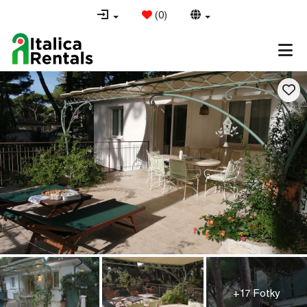
(
0
)
+17 Fotky