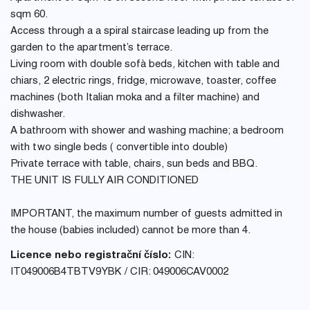
sqm 60.
Access through a a spiral staircase leading up from the
garden to the apartment’s terrace.
Living room with double sofà beds, kitchen with table and
chiars, 2 electric rings, fridge, microwave, toaster, coffee
machines (both Italian moka and a filter machine) and
dishwasher.
A bathroom with shower and washing machine; a bedroom
with two single beds ( convertible into double)
Private terrace with table, chairs, sun beds and BBQ.
THE UNIT IS FULLY AIR CONDITIONED
IMPORTANT, the maximum number of guests admitted in
the house (babies included) cannot be more than 4.
Licence nebo registrační číslo:
CIN:
IT049006B4TBTV9YBK / CIR: 049006CAV0002