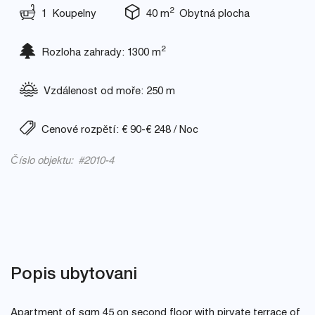
2
1 Koupelny
40 m
Obytná plocha
2
Rozloha zahrady: 1300 m
Vzdálenost od moře: 250 m
Cenové rozpětí: € 90-€ 248 / Noc
Číslo objektu: #2010-4
Popis ubytovani
Apartment of sqm 45 on second floor with pirvate terrace of