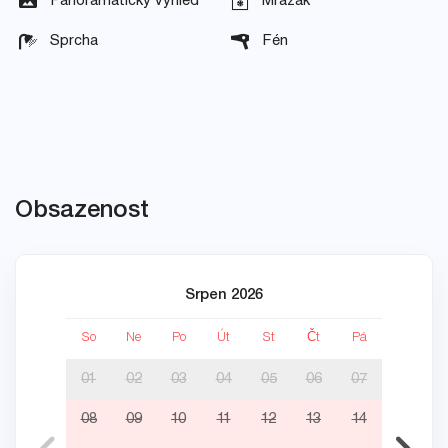
Panoramatický výhled
Mrazák
Sprcha
Fén
Obsazenost
Srpen 2026
So
Ne
Po
Út
St
Čt
Pá
So
01
02
03
04
05
06
07
08
09
10
11
12
13
14
05