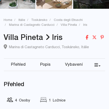
Home
Itálie
Toskánsko
Costa degli Etruschi
Marina di Castagneto Carducci
Villa Pineta
Iris
Villa Pineta
Iris
Marina di Castagneto Carducci
,
Toskánsko
,
Itálie
Přehled
Popis
Vybavení
Přehled
4 Osoby
1 Ložnice