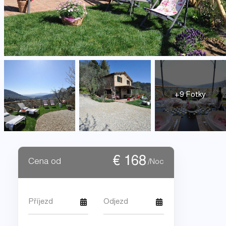
+9 Fotky
€
168
Cena od
/Noc
Příjezd
Odjezd