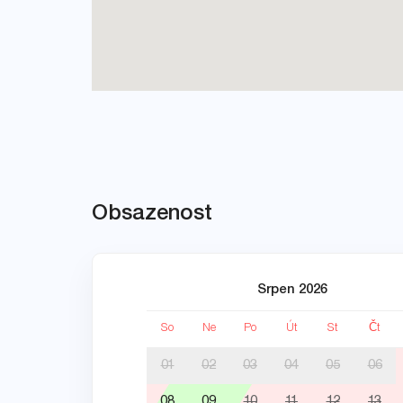
Obsazenost
Srpen 2026
So
Ne
Po
Út
St
Čt
01
02
03
04
05
06
08
09
10
11
12
13