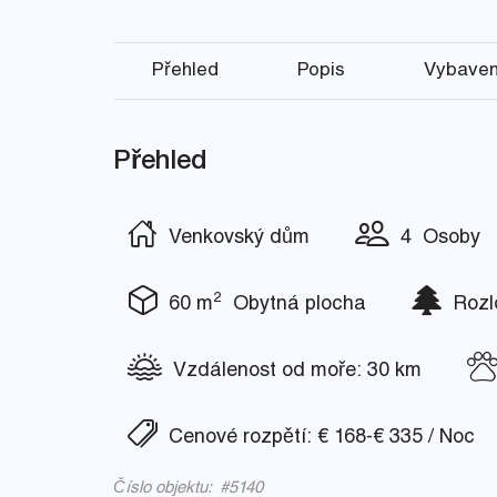
Přehled
Popis
Vybaven
Přehled
Venkovský dům
4 Osoby
2
60 m
Obytná plocha
Rozlo
Vzdálenost od moře: 30 km
Cenové rozpětí: € 168-€ 335 / Noc
Číslo objektu: #5140