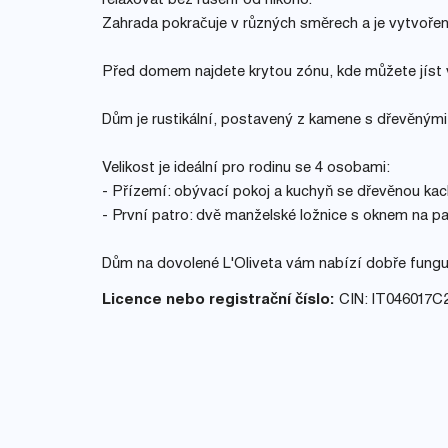
relaxovat bez rušení od nikoho.
Zahrada pokračuje v různých směrech a je vytvořen
Před domem najdete krytou zónu, kde můžete jíst 
Dům je rustikální, postavený z kamene s dřevěným
Velikost je ideální pro rodinu se 4 osobami:
- Přízemí: obývací pokoj a kuchyň se dřevěnou kac
- První patro: dvě manželské ložnice s oknem na p
Dům na dovolené L'Oliveta vám nabízí dobře fungují
Licence nebo registrační číslo:
CIN: IT046017