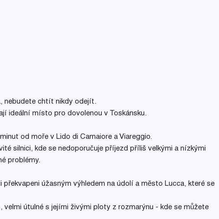
 nebudete chtít nikdy odejít.
lají ideální místo pro dovolenou v Toskánsku.
 minut od moře v Lido di Camaiore a Viareggio.
ité silnici, kde se nedoporučuje příjezd příliš velkými a nízkými
né problémy.
li překvapeni úžasným výhledem na údolí a město Lucca, které se
elmi útulné s jejími živými ploty z rozmarýnu - kde se můžete