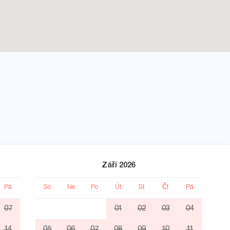
Září 2026
Pá
So
Ne
Po
Út
St
Čt
Pá
S
07
01
02
03
04
14
05
06
07
08
09
10
11
0