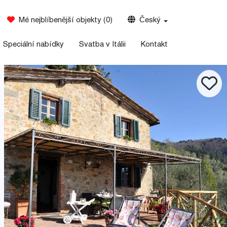
Mé nejblíbenější objekty
(
0
)
Český
Speciální nabídky
Svatba v Itálii
Kontakt