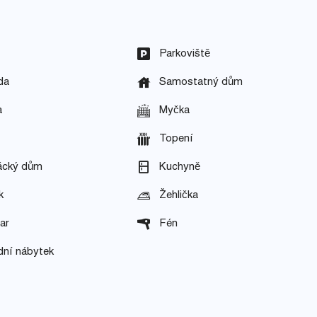
Parkoviště
da
Samostatný dům
a
Myčka
Topení
ácký dům
Kuchyně
k
Žehlička
ar
Fén
dní nábytek