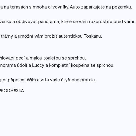
a na terasách s mnoha olivovníky. Auto zaparkujete na pozemku.
venku a obdivovat panorama, které se vám rozprostírá před vámi.
i trámy a umožní vám prožít autentickou Toskánu.
hlovací pecí a malou toaletou se sprchou.
anorama údolí a Luccy a kompletní koupelna se sprchou.
cí připojení WiFi a vítá vaše čtyřnohé přátele.
C2KODP534A