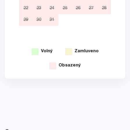
22
23
24
25
26
27
28
19
29
30
31
26
Volný
Zamluveno
Obsazený