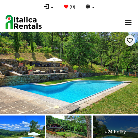
(
0
)
+24 Fotky