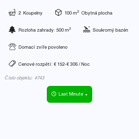
2
2 Koupelny
100 m
Obytná plocha
2
Rozloha zahrady: 500 m
Soukromý bazén
Domací zvíře povoleno
Cenové rozpětí: € 152-€ 306 / Noc
Číslo objektu: #743
Last Minute