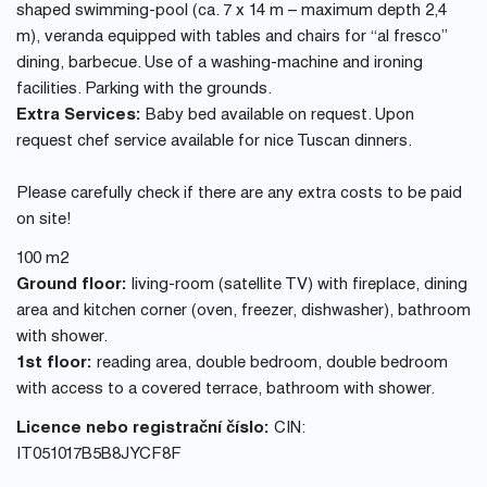
shaped swimming-pool (ca. 7 x 14 m – maximum depth 2,4
m), veranda equipped with tables and chairs for “al fresco”
dining, barbecue. Use of a washing-machine and ironing
facilities. Parking with the grounds.
Extra Services:
Baby bed available on request. Upon
request chef service available for nice Tuscan dinners.
Please carefully check if there are any extra costs to be paid
on site!
100 m2
Ground floor:
living-room (satellite TV) with fireplace, dining
area and kitchen corner (oven, freezer, dishwasher), bathroom
with shower.
1st floor:
reading area, double bedroom, double bedroom
with access to a covered terrace, bathroom with shower.
Licence nebo registrační číslo:
CIN:
IT051017B5B8JYCF8F