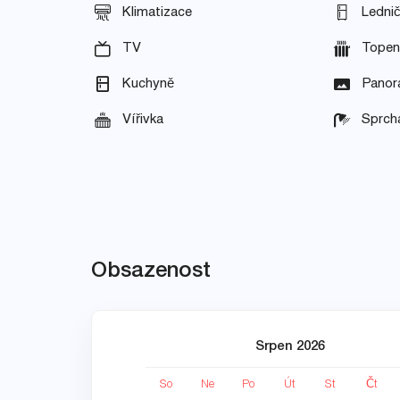
Klimatizace
Ledni
TV
Topen
Kuchyně
Panor
Vířivka
Sprch
Obsazenost
Srpen 2026
So
Ne
Po
Út
St
Čt