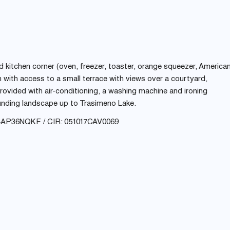
nd kitchen corner (oven, freezer, toaster, orange squeezer, America
ith access to a small terrace with views over a courtyard,
ovided with air-conditioning, a washing machine and ironing
rounding landscape up to Trasimeno Lake.
4AP36NQKF / CIR: 051017CAV0069