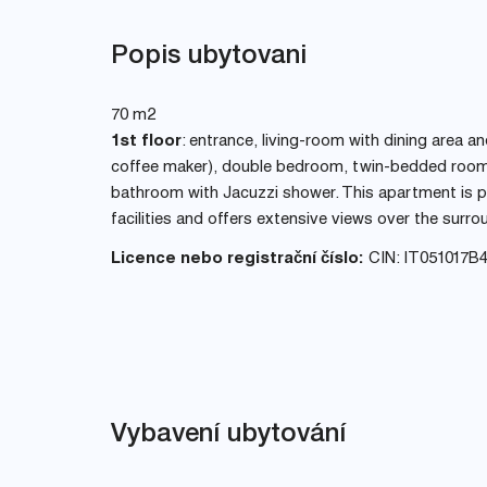
Popis ubytovani
70 m2
1st floor
: entrance, living-room with dining area a
coffee maker), double bedroom, twin-bedded room w
bathroom with Jacuzzi shower. This apartment is pr
facilities and offers extensive views over the sur
Licence nebo registrační číslo:
CIN: IT051017B
Vybavení ubytování