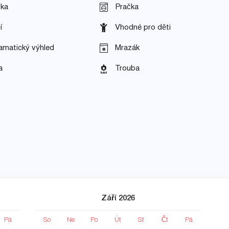
čka
Pračka
í
Vhodné pro děti
amatický výhled
Mrazák
a
Trouba
Září 2026
Pá
So
Ne
Po
Út
St
Čt
Pá
S