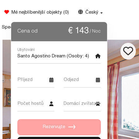
Mé nejblíbenější objekty
(
0
)
Český
Speciální nabídky
Svatba v Itálii
Kontakt
€
143
Cena od
/ Noc
Ubytování
Příjezd
Odjezd
Počet hostů
Domácí zvířata
Rezervujte