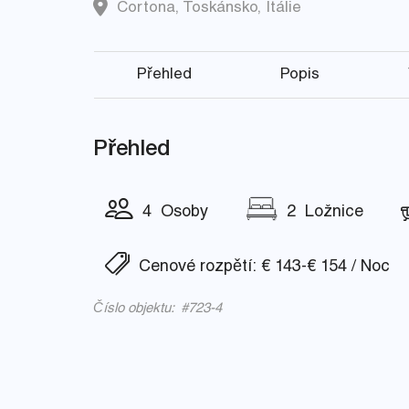
Cortona
,
Toskánsko
,
Itálie
Přehled
Popis
Přehled
4 Osoby
2 Ložnice
Cenové rozpětí: € 143-€ 154 / Noc
Číslo objektu: #723-4