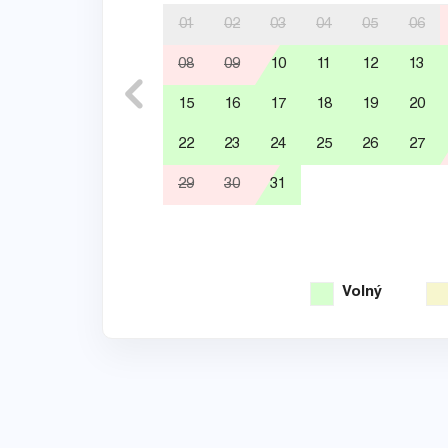
01
02
03
04
05
06
08
09
10
11
12
13
15
16
17
18
19
20
22
23
24
25
26
27
29
30
31
Volný