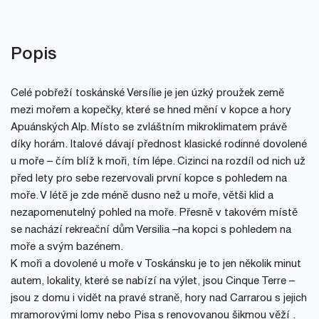
Popis
Celé pobřeží toskánské Versílie je jen úzký proužek země
mezi mořem a kopečky, které se hned mění v kopce a hory
Apuánských Alp. Místo se zvláštním mikroklimatem právě
díky horám. Italové dávají přednost klasické rodinné dovolené
u moře – čím blíž k moři, tím lépe. Cizinci na rozdíl od nich už
před lety pro sebe rezervovali první kopce s pohledem na
moře. V létě je zde méně dusno než u moře, větši klid a
nezapomenutelný pohled na moře. Přesně v takovém místě
se nachází rekreační dům Versilia –na kopci s pohledem na
moře a svým bazénem.
K moři a dovolené u moře v Toskánsku je to jen několik minut
autem, lokality, které se nabízí na výlet, jsou Cinque Terre –
jsou z domu i vidět na pravé straně, hory nad Carrarou s jejich
mramorovými lomy nebo Pisa s renovovanou šikmou věží .