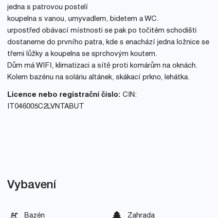
jedna s patrovou postelí
koupelna s vanou, umyvadlem, bidetem a WC.
urpostřed obávací místnosti se pak po točitém schodišti
dostaneme do prvního patra, kde s enachází jedna ložnice se
třemi lůžky a koupelna se sprchovým koutem.
Dům má WIFI, klimatizaci a sítě proti komárům na oknách.
Kolem bazénu na soláriu altánek, skákací prkno, lehátka.
Licence nebo registrační číslo:
CIN:
IT046005C2LVNTABUT
Vybavení
Bazén
Zahrada