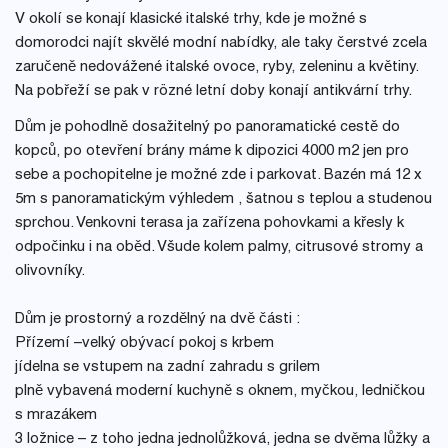
V okolí se konají klasické italské trhy, kde je možné s
domorodci najít skvělé modní nabídky, ale taky čerstvé zcela
zaručeně nedovážené italské ovoce, ryby, zeleninu a květiny.
Na pobřeží se pak v rözné letní doby konají antikvární trhy.
Dům je pohodlně dosažitelný po panoramatické cestě do
kopců, po otevření brány máme k dipozici 4000 m2 jen pro
sebe a pochopitelne je možné zde i parkovat. Bazén má 12 x
5m s panoramatickým výhledem , šatnou s teplou a studenou
sprchou. Venkovni terasa ja zařízena pohovkami a křesly k
odpočinku i na oběd. Všude kolem palmy, citrusové stromy a
olivovníky.
Dům je prostorný a rozdělný na dvě části :
Přízemí –velký obývací pokoj s krbem
jídelna se vstupem na zadní zahradu s grilem
plně vybavená moderní kuchyně s oknem, myčkou, ledničkou
s mrazákem
3 ložnice – z toho jedna jednolůžková, jedna se dvěma lůžky a