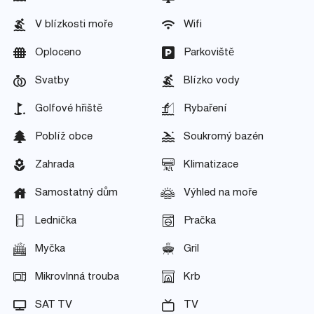
V blízkosti moře
Wifi
Oploceno
Parkoviště
Svatby
Blízko vody
Golfové hřiště
Rybaření
Poblíž obce
Soukromý bazén
Zahrada
Klimatizace
Samostatný dům
Výhled na moře
Lednička
Pračka
Myčka
Gril
Mikrovlnná trouba
Krb
SAT TV
TV