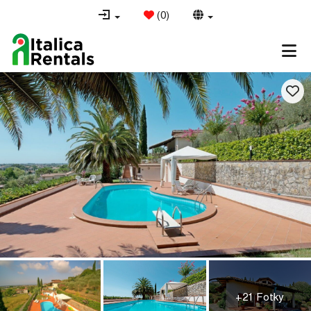
(
0
)
+21 Fotky