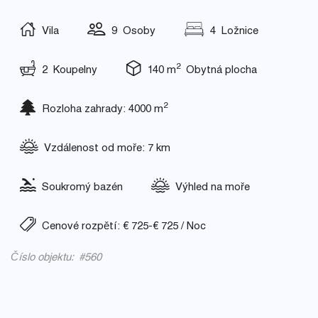
Vila
9 Osoby
4 Ložnice
2
2 Koupelny
140 m
Obytná plocha
2
Rozloha zahrady: 4000 m
Vzdálenost od moře: 7 km
Soukromý bazén
Výhled na moře
Cenové rozpětí: € 725-€ 725 / Noc
Číslo objektu: #560