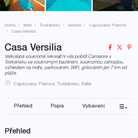
Home
Itálie
Toskánsko
Versilia
Capezzano Pianore
Casa Versilia
Casa Versilia
Velkolepá soukromá rekreační vila poblíž Camaiore v
Toskánsku se soukromým bazénem, soukromou zahradou,
výhledem na moře, parkováním, WiFi, grilováním jen 7 km od
pláže.
Capezzano Pianore
,
Toskánsko
,
Itálie
Přehled
Popis
Vybavení
Přehled