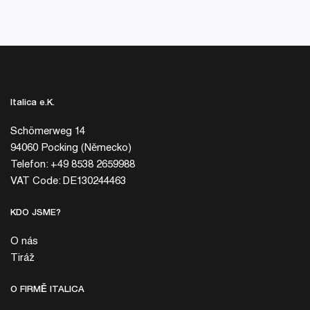
Italica e.K.
Schömerweg 14
94060 Pocking (Německo)
Telefon: +49 8538 2659988
VAT Code: DE130244463
KDO JSME?
O nás
Tiráž
O FIRMĚ ITALICA