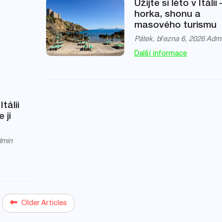
Užijte si léto v Itálii
horka, shonu a
masového turismu
Pátek, března 6, 2026
Adm
Další informace
tálii
 ji
dmin
Older Articles