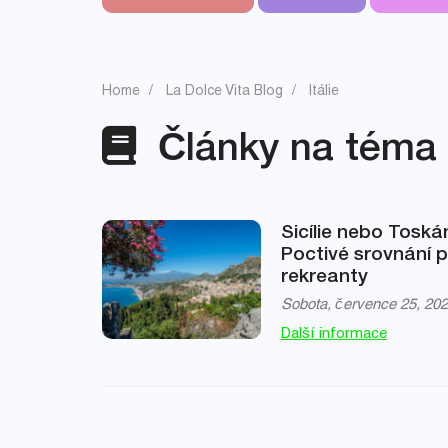
Home
La Dolce Vita Blog
Itálie
Články na téma I
Sicílie nebo Tosk
Poctivé srovnání 
rekreanty
Sobota, července 25, 20
Další informace