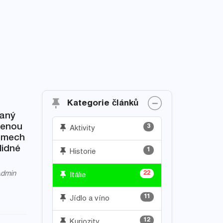
Kategorie článků
vaný
olenou
3
Aktivity
omech
lidné
1
Historie
dmin
22
Itálie
11
Jídlo a víno
12
Kuriozity