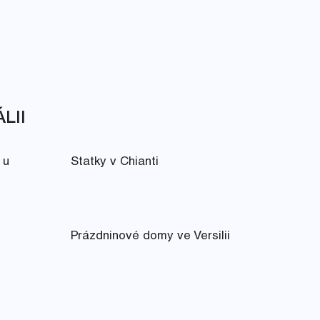
LII
 u
Statky v Chianti
Prázdninové domy ve Versilii