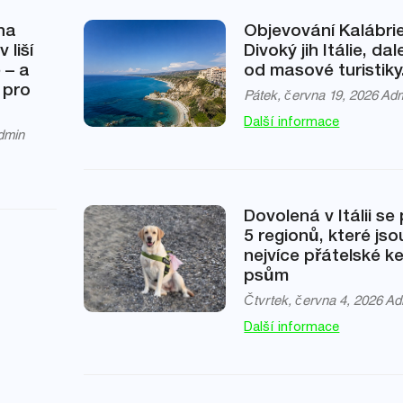
na
Objevování Kalábrie
 liší
Divoký jih Itálie, da
 – a
od masové turistiky
 pro
Pátek, června 19, 2026
Adm
Další informace
dmin
Dovolená v Itálii se
5 regionů, které jso
nejvíce přátelské k
psům
Čtvrtek, června 4, 2026
Ad
Další informace