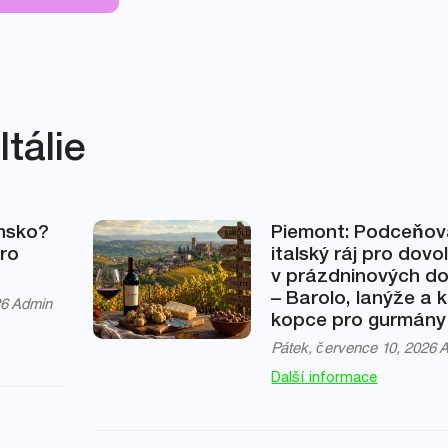
tálie
ánsko?
Piemont: Podceňo
pro
italský ráj pro dov
v prázdninových d
– Barolo, lanýže a k
26
Admin
kopce pro gurmány
Pátek, července 10, 2026
A
Další informace