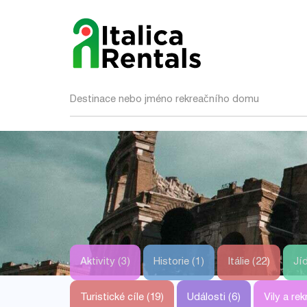
Destinace nebo jméno rekreačního domu
Aktivity (3)
Historie (1)
Itálie (22)
Jíd
Turistické cíle (19)
Události (6)
Vily a re