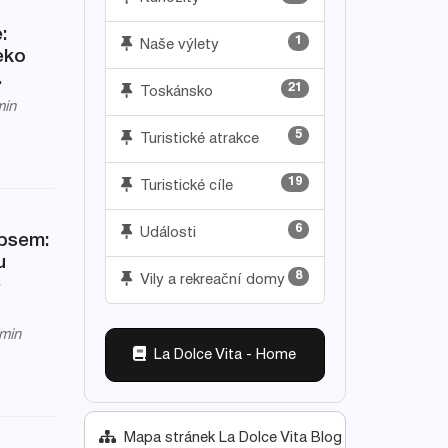
:
1
Naše výlety
leko
.
21
Toskánsko
in
5
Turistické atrakce
19
Turistické cíle
6
Události
 psem:
u
8
e
Vily a rekreační domy
min
La Dolce Vita - Home
Mapa stránek La Dolce Vita Blog