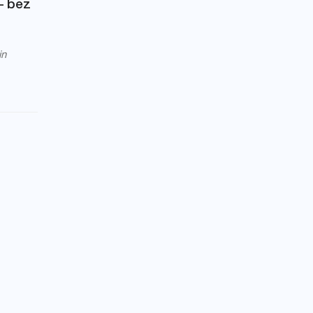
 – bez
in