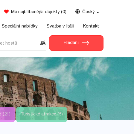
Mé nejblíbenější objekty
(
0
)
Český
Speciální nabídky
Svatba v Itálii
Kontakt
Hledání
et hostů
 (21)
Turistické atrakce (5)