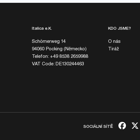
Italica e.K.
KDO JSME?
Schömerweg 14
O nás
94060 Pocking (Německo)
Tiráž
Telefon: +49 8538 2659988
VAT Code: DE130244463
SOCIÁLNÍ SÍTĚ