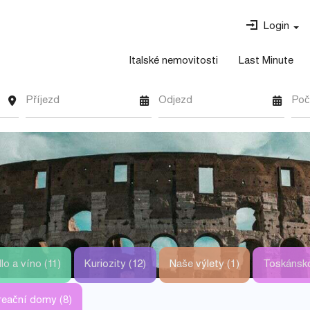
Login
Italské nemovitosti
Last Minute
Příjezd
Odjezd
Poč
lo a víno (11)
Kuriozity (12)
Naše výlety (1)
Toskánsko
kreační domy (8)