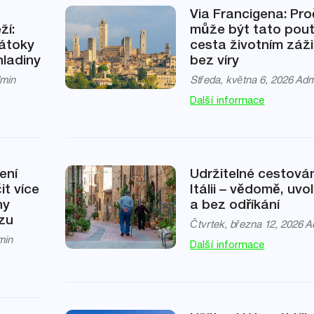
Via Francigena: Pro
ží:
může být tato pout
zátoky
cesta životním záži
hladiny
bez víry
min
Středa, května 6, 2026
Adm
Další informace
ení
Udržitelné cestován
it více
Itálii – vědomě, uvo
ny
a bez odříkání
zu
Čtvrtek, března 12, 2026
A
min
Další informace