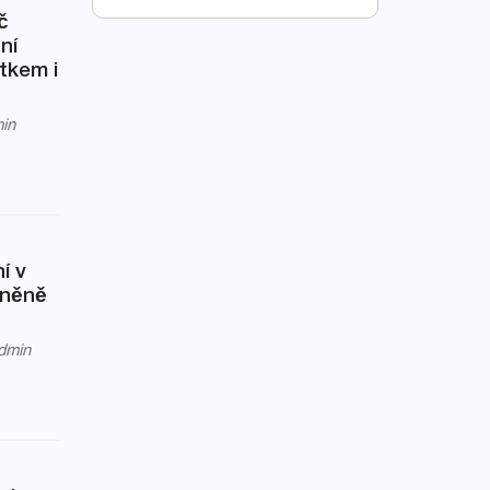
č
ní
tkem i
in
í v
lněně
dmin