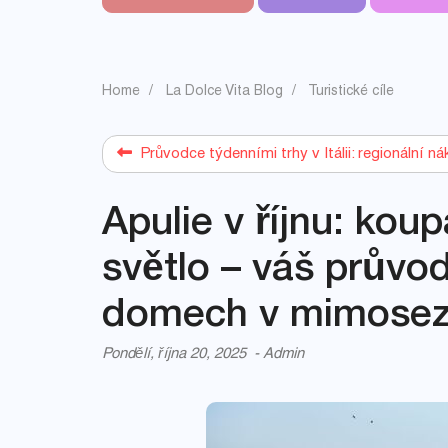
Home
La Dolce Vita Blog
Turistické cíle
Průvodce týdenními trhy v Itálii: regionální ná
Apulie v říjnu: koup
světlo – váš průvo
domech v mimose
Pondělí, října 20, 2025
-
Admin