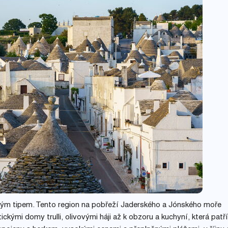
tajným tipem. Tento region na pobřeží Jaderského a Jónského moře
kými domy trulli, olivovými háji až k obzoru a kuchyní, která patří