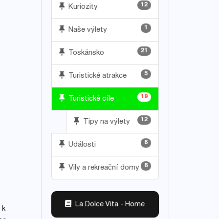
12
Kuriozity
1
Naše výlety
21
Toskánsko
5
Turistické atrakce
19
Turistické cíle
12
Tipy na výlety
6
Události
8
Vily a rekreační domy
La Dolce Vita - Home
 k