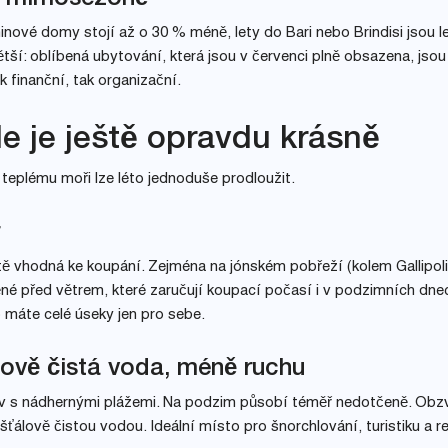
ninové domy stojí až o 30 % méně, lety do Bari nebo Brindisi jsou l
ětší: oblíbená ubytování, která jsou v červenci plně obsazena, jsou
 finanční, tak organizační.
e je ještě opravdu krásně
 teplému moři lze léto jednoduše prodloužit.
láště vhodná ke koupání. Zejména na jónském pobřeží (kolem Gallipol
ěné před větrem, které zaručují koupací počasí i v podzimních dnec
 máte celé úseky jen pro sebe.
álově čistá voda, méně ruchu
rov s nádhernými plážemi. Na podzim působí téměř nedotčeně. Obz
išťálově čistou vodou. Ideální místo pro šnorchlování, turistiku a re