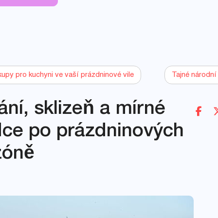
kupy pro kuchyni ve vaší prázdninové vile
Tajné národní 
ání, sklizeň a mírné
dce po prázdninových
zóně