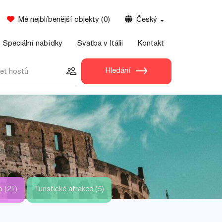
Mé nejblíbenější objekty
(
0
)
Český
Speciální nabídky
Svatba v Itálii
Kontakt
Hledání
et hostů
 (21)
Turistické atrakce (5)