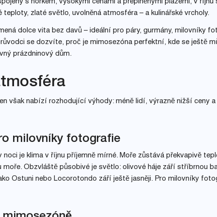
 spojeny s horkem, vysokými cenami a přeplněnými plážemi, v říjnu 
teploty, zlaté světlo, uvolněná atmosféra – a kulinářské vrcholy.
ená dolce vita bez davů – ideální pro páry, gurmány, milovníky fo
 průvodci se dozvíte, proč je mimosezóna perfektní, kde se ještě 
právný prázdninový dům.
 atmosféra
Říjen však nabízí rozhodující výhody: méně lidí, výrazně nižší ceny a
ro milovníky fotografie
noci je klima v říjnu příjemně mírné. Moře zůstává překvapivě tepl
 moře. Obzvláště působivé je světlo: olivové háje září stříbrnou b
jako Ostuni nebo Locorotondo září ještě jasněji. Pro milovníky fotog
v mimosezóně