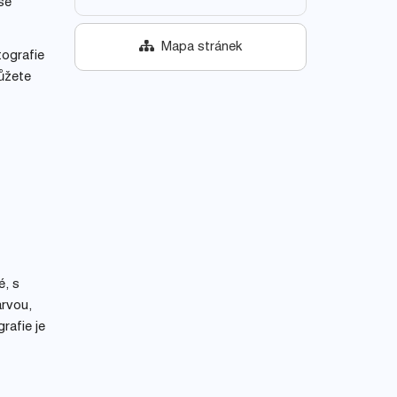
se
Mapa stránek
tografie
můžete
é, s
arvou,
rafie je