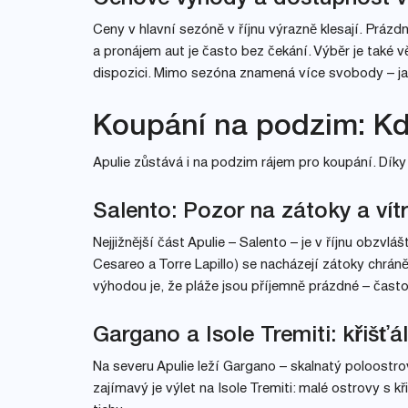
Ceny v hlavní sezóně v říjnu výrazně klesají. Prázd
a pronájem aut je často bez čekání. Výběr je také v
dispozici. Mimo sezóna znamená více svobody – jak
Koupání na podzim: Kd
Apulie zůstává i na podzim rájem pro koupání. Díky
Salento: Pozor na zátoky a vítr
Nejjižnější část Apulie – Salento – je v říjnu obzv
Cesareo a Torre Lapillo) se nacházejí zátoky chrán
výhodou je, že pláže jsou příjemně prázdné – často
Gargano a Isole Tremiti: křišť
Na severu Apulie leží Gargano – skalnatý poloost
zajímavý je výlet na Isole Tremiti: malé ostrovy s kř