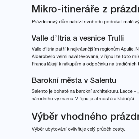
Mikro-itineráře z prá
Prázdninový dům nabízí svobodu podnikat malé výl
Valle d’Itria a vesnice Trulli
Valle d'Itria patří k nejkrásnějším regionům Apulie. 
Alberobello velmi navštěvované, v říjnu lze toto m
Franca lákají k nákupům a odpočinku na tradičních t
Barokní města v Salentu
Salento je bohaté na barokní architekturu. Lecce – „
národního významu. V říjnu je atmosféra klidnější –
Výběr vhodného prázdn
Výběr ubytování ovlivňuje celý průběh cesty.