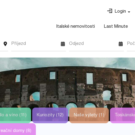
Login
Italské nemovitosti
Last Minute
Příjezd
Odjezd
Poč
lo a víno (11)
Kuriozity (12)
Naše výlety (1)
Toskánsko
kreační domy (8)