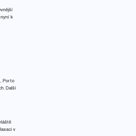
evnější
 nyní k
i, Porto
h. Další
vláště
laxaci v