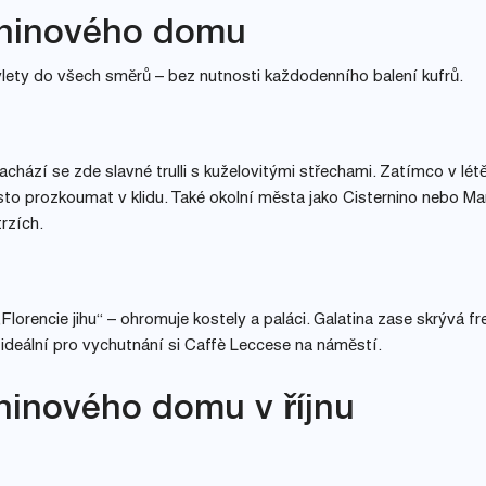
zdninového domu
ety do všech směrů – bez nutnosti každodenního balení kufrů.
Nachází se zde slavné trulli s kuželovitými střechami. Zatímco v létě
ísto prozkoumat v klidu. Také okolní města jako Cisternino nebo Ma
rzích.
Florencie jihu“ – ohromuje kostely a paláci. Galatina zase skrývá fr
 ideální pro vychutnání si Caffè Leccese na náměstí.
inového domu v říjnu