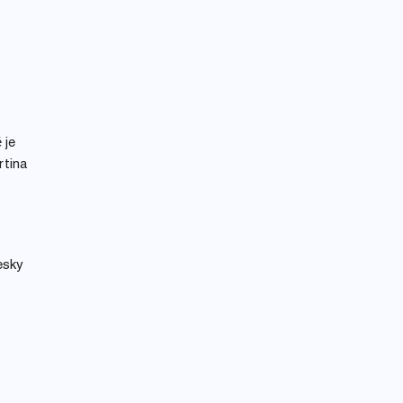
 je
rtina
esky