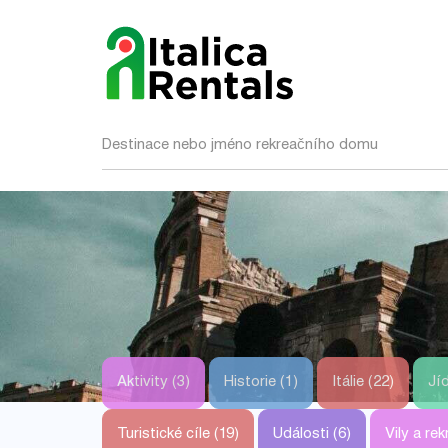
Destinace nebo jméno rekreačního domu
Aktivity (3)
Historie (1)
Itálie (22)
Jíd
Turistické cíle (19)
Události (6)
Vily a re