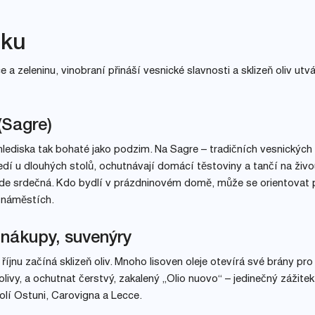
tku
 a zeleninu, vinobraní přináší vesnické slavnosti a sklizeň oliv utvá
(Sagre)
hlediska tak bohaté jako podzim. Na Sagre – tradičních vesnických
edí u dlouhých stolů, ochutnávají domácí těstoviny a tančí na živ
šude srdečná. Kdo bydlí v prázdninovém domě, může se orientovat 
h náměstích.
 nákupy, suvenýry
 říjnu začíná sklizeň oliv. Mnoho lisoven oleje otevírá své brány pro
í olivy, a ochutnat čerstvý, zakalený „Olio nuovo“ – jedinečný zážitek
olí Ostuni, Carovigna a Lecce.