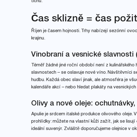
tichu.
Čas sklizně = čas poži
Říjen je časem hojnosti. Trhy nabízejí sezónní ovoce
krajinu.
Vinobraní a vesnické slavnosti 
Téměř žádné jiné roční období není z kulinářského 
slavnostech – se oslavuje nové víno. Návštěvníci s
hudbu. Každá obec slaví jinak, ale atmosféra je v
kalendáře akcí – nebo hledat plakáty na vesnickýc
Olivy a nové oleje: ochutnávky,
Apulie je srdcem italské produkce olivového oleje. V
prohlídky: můžete na vlastní kůži zažít, jak se lisuj
ideální suvenýr. Zvláště doporučujeme olejnice v ok