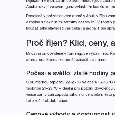
nejlepším v Itálii. Zatímco letní měsíce jsou často
Apulie rozvíjí ve svém ganz zvláštním kouzlu: mírné 
Dovolená v prázdninovém domě v Apulii v říjnu znam
a rodiny s flexibilními termíny cestování. V tomto
koupat, jaké slavnosti vás čekají a jak najít ten s
Proč říjen? Klid, ceny,
Mnozí si při dovolené v Itálii nejprve vybaví léto. 
atmosféru, kterou lze téměř označit za intimní.
Počasí a světlo: zlaté hodiny p
S průměrnou teplotou 22–26 °C ve dne a 15–18 °C v 
teplotou 21–23 °C – ideální pro pozdní dovolenou u
vinice září v záři zapadajícího slunce a bílá města 
toto roční období snem.
Cenové výhody a dostupnost 