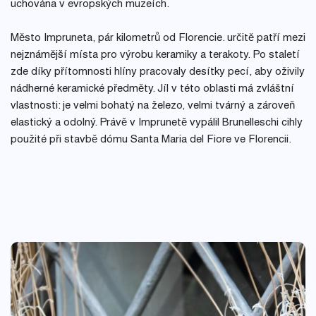
uchována v evropských muzeích.
Město Impruneta, pár kilometrů od Florencie. určitě patří mezi
nejznámější místa pro výrobu keramiky a terakoty. Po staletí
zde díky přítomnosti hlíny pracovaly desítky pecí, aby oživily
nádherné keramické předměty. Jíl v této oblasti má zvláštní
vlastnosti: je velmi bohatý na železo, velmi tvárný a zároveň
elastický a odolný. Právě v Imprunetě vypálil Brunelleschi cihly
použité při stavbě dómu Santa Maria del Fiore ve Florencii.