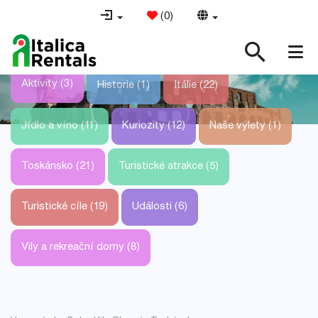
(
0
)
Aktivity (3)
Historie (1)
Itálie (22)
Jídlo a víno (11)
Kuriozity (12)
Naše výlety (1)
Toskánsko (21)
Turistické atrakce (5)
Turistické cíle (19)
Události (6)
Vily a rekreační domy (8)