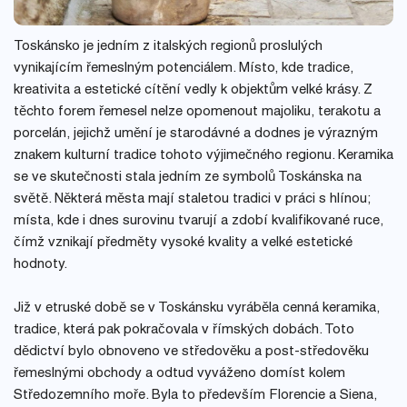
Toskánsko je jedním z italských regionů proslulých
vynikajícím řemeslným potenciálem. Místo, kde tradice,
kreativita a estetické cítění vedly k objektům velké krásy. Z
těchto forem řemesel nelze opomenout majoliku, terakotu a
porcelán, jejichž umění je starodávné a dodnes je výrazným
znakem kulturní tradice tohoto výjimečného regionu. Keramika
se ve skutečnosti stala jedním ze symbolů Toskánska na
světě. Některá města mají staletou tradici v práci s hlínou;
místa, kde i dnes surovinu tvarují a zdobí kvalifikované ruce,
čímž vznikají předměty vysoké kvality a velké estetické
hodnoty.
Již v etruské době se v Toskánsku vyráběla cenná keramika,
tradice, která pak pokračovala v římských dobách. Toto
dědictví bylo obnoveno ve středověku a post-středověku
řemeslnými obchody a odtud vyváženo domíst kolem
Středozemního moře. Byla to především Florencie a Siena,