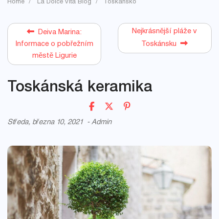
Home
La Dolce Vita Blog
Toskánsko
Nejkrásnější pláže v
Deiva Marina:
Informace o pobřežním
Toskánsku
městě Ligurie
Toskánská keramika
Středa, března 10, 2021
-
Admin