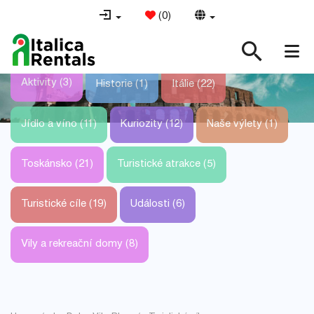
(
0
)
Aktivity (3)
Historie (1)
Itálie (22)
Jídlo a víno (11)
Kuriozity (12)
Naše výlety (1)
Toskánsko (21)
Turistické atrakce (5)
Turistické cíle (19)
Události (6)
Vily a rekreační domy (8)