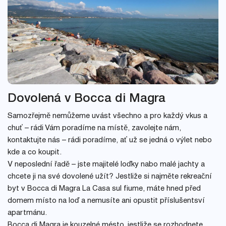
Dovolená v Bocca di Magra
Samozřejmě nemůžeme uvást všechno a pro každý vkus a
chuť – rádi Vám poradíme na místě, zavolejte nám,
kontaktujte nás – rádi poradíme, ať už se jedná o výlet nebo
kde a co koupit.
V neposlední řadě – jste majitelé loďky nabo malé jachty a
chcete ji na své dovolené užít? Jestliže si najměte rekreační
byt v Bocca di Magra La Casa sul fiume, máte hned před
domem místo na loď a nemusíte ani opustit příslušentsví
apartmánu.
Bocca di Magra je kouzelné mésto, jestliže se rozhodnete