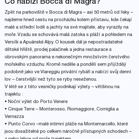
Co nabízí Bocca di Magra?
Zpět na parkoviště v Bocca di Magra – asi 50 metrů od řeky –
najdeme hned cestu na procházku kolem přístavu, kde čekají
malé a střední lodě a jachty na své majitele, aby vyrazily na
moře. Vzadu se schovává malá zatoka s pláží a pohledem na
Versílii a Apuánské Alpy. O kousek dál je nepostradatelné
dětské hřiště, prodej palačinek a jedna restaurace s
obrovským panorama e nekonečným množstvím čerstvého
mořského vzduchu. Kromě neděle a pondělí sem příjíždějí
podobně jako ve Viareggiu privátní rybáři a nabízí svůj denní
lov – čerstvější než tyto se ryby neseženou.
V létě se z této vesničky podnikají výlety – většinou na
trajektu :
• Noční výlet do Porto Venere
• Cinque Terre – Monterosso, Riomaggiore, Corniglia a
Vernazza
• Punto Corvo –malé intimní pláže na Montemarcello, které
jsou dosažitelné po celkem náročně přístupných schodech –