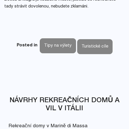
tady strávit dovolenou, nebudete zklamáni.
Posted in
Tipy na výlety
Turistické cíle
NÁVRHY REKREAČNÍCH DOMŮ A
VIL V ITÁLII
Rekreační domy v Marině di Massa