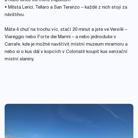
a nebo lehce od moře trajektem
• Města Lerici, Tellaro a San Terenzo – každé z nich stojí za
návštěvu.
Máte-li chuť na trochu víc, stačí 20 minut a jste ve Versílii –
Viareggio nebo Forte dei Marmi – a nebo jednoduše v
Carraře, kde je možné navštívit místní muzeum mramoru a
nebo si o kus dál v kopcích v Colonatě koupit kus senzační
místní slaniny.