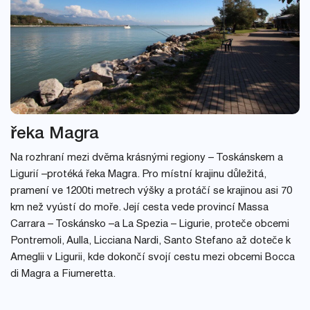
řeka Magra
Na rozhraní mezi dvěma krásnými regiony – Toskánskem a
Ligurií –protéká řeka Magra. Pro místní krajinu důležitá,
pramení ve 1200ti metrech výšky a protáčí se krajinou asi 70
km než vyústí do moře. Její cesta vede provincí Massa
Carrara – Toskánsko –a La Spezia – Ligurie, proteče obcemi
Pontremoli, Aulla, Licciana Nardi, Santo Stefano až doteče k
Ameglii v Ligurii, kde dokončí svojí cestu mezi obcemi Bocca
di Magra a Fiumeretta.