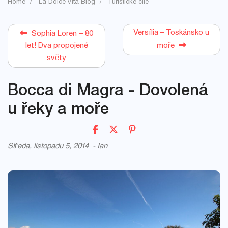
Home
La Dolce Vita Blog
Turistické cíle
Versília – Toskánsko u
Sophia Loren – 80
let! Dva propojené
moře
světy
Bocca di Magra - Dovolená
u řeky a moře
Středa, listopadu 5, 2014
-
Ian