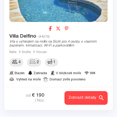
Villa Delfino
(#4379)
Vila s výhledem na moře na Sicílii pro 4 osoby s vlastním
bazénem, klimatizací, Wi-Fi a parkovištěm
Itálie
Sicílie
Viscari
4
2
1
Bazén
Zahrada
V blízkosti moře
Wifi
Výhled na moře
Domací zvíře povoleno
€
190
od
Zobrazit detaily
/ Noc