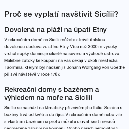
Proč se vyplatí navštívit Sicílii?
Dovolená na pláži na úpatí Etny
V rekreačním domě na Sicílii můžete strávit italskou
dovolenou doslova ve stínu Etny. Více než 3000 m vysoký
vrchol sopky dominuje siluetě na severu a východě ostrova.
Malebné zátoky ke koupání na vás čekají v okolí městečka
Taormina, kterým byl nadšen již Johann Wolfgang von Goethe
při své návštěvě v roce 1787.
Rekreační domy s bazénem a
výhledem na moře na Sicílii
Sicílie se nachází na klimaticky příznivém jihu Itálie. Sezóna s
bazény trvá od května do října. V rekreačním domě nebo vile
s vlastním bazénem si proto můžete užívat šest měsíců
neomezené zábavy při koupání. Mnoho našich nemovitostí