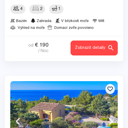
4
2
1
Bazén
Zahrada
V blízkosti moře
Wifi
Výhled na moře
Domací zvíře povoleno
€
190
od
Zobrazit detaily
/ Noc