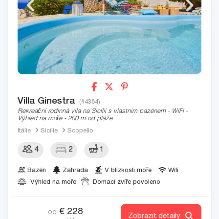
Villa Ginestra
(#4384)
Rekreační rodinná vila na Sicílii s vlastním bazénem - WiFi -
Výhled na moře - 200 m od pláže
Itálie
Sicílie
Scopello
4
2
1
Bazén
Zahrada
V blízkosti moře
Wifi
Výhled na moře
Domací zvíře povoleno
€
228
od
Zobrazit detaily