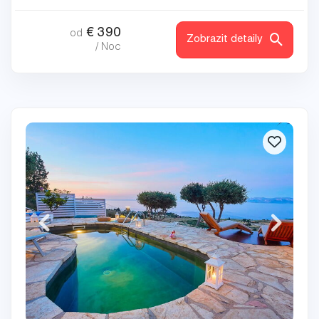
€
390
od
Zobrazit detaily
/ Noc