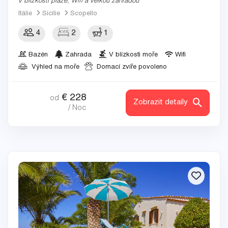
v blízkosti pláže, Wifi a velkou zahradou
Itálie
Sicílie
Scopello
4
2
1
Bazén
Zahrada
V blízkosti moře
Wifi
Výhled na moře
Domací zvíře povoleno
€
228
od
Zobrazit detaily
/ Noc