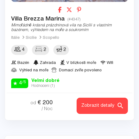
Villa Brezza Marina
(#4347)
Mimořádně krásná prázdninová vila na Sicílii s vlastním
bazénem, výhledem na moře a soukromím
Itálie
Sicílie
Scopello
4
2
2
Bazén
Zahrada
V blízkosti moře
Wifi
Výhled na moře
Domací zvíře povoleno
Velmi dobré
/5
4
Hodnocení (
1
)
€
200
od
Zobrazit detaily
/ Noc