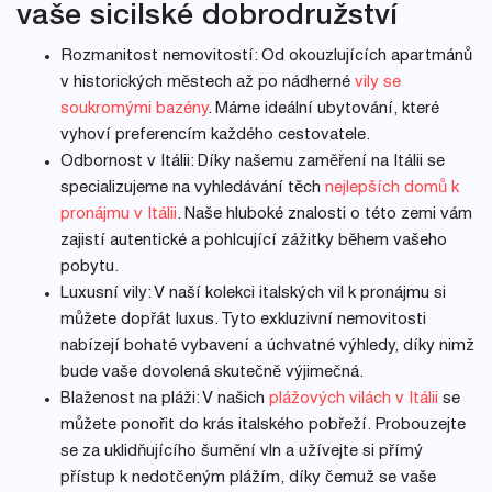
vaše sicilské dobrodružství
Rozmanitost nemovitostí: Od okouzlujících apartmánů
v historických městech až po nádherné
vily se
soukromými bazény
. Máme ideální ubytování, které
vyhoví preferencím každého cestovatele.
Odbornost v Itálii: Díky našemu zaměření na Itálii se
specializujeme na vyhledávání těch
nejlepších domů k
pronájmu v Itálii
. Naše hluboké znalosti o této zemi vám
zajistí autentické a pohlcující zážitky během vašeho
pobytu.
Luxusní vily: V naší kolekci italských vil k pronájmu si
můžete dopřát luxus. Tyto exkluzivní nemovitosti
nabízejí bohaté vybavení a úchvatné výhledy, díky nimž
bude vaše dovolená skutečně výjimečná.
Blaženost na pláži: V našich
plážových vilách v Itálii
se
můžete ponořit do krás italského pobřeží. Probouzejte
se za uklidňujícího šumění vln a užívejte si přímý
přístup k nedotčeným plážím, díky čemuž se vaše