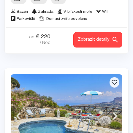
Bazén
Zahrada
V blízkosti moře
Wifi
Parkoviště
Domací zvíře povoleno
€
220
od
Zobrazit detaily
/ Noc