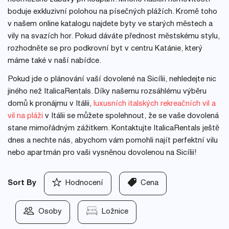
boduje exkluzivní polohou na písečných plážích. Kromě toho
v našem online katalogu najdete byty ve starých městech a
vily na svazích hor. Pokud dáváte přednost městskému stylu,
rozhodněte se pro podkrovní byt v centru Katánie, který
máme také v naší nabídce.
Pokud jde o plánování vaší dovolené na Sicílii, nehledejte nic
jiného než ItalicaRentals. Díky našemu rozsáhlému výběru
domů k pronájmu v Itálii,
luxusních italských rekreačních vil a
vil na pláži
v Itálii se můžete spolehnout, že se vaše dovolená
stane mimořádným zážitkem. Kontaktujte ItalicaRentals ještě
dnes a nechte nás, abychom vám pomohli najít perfektní vilu
nebo apartmán pro vaši vysněnou dovolenou na Sicílii!
Sort By
Hodnocení
Cena
Osoby
Ložnice