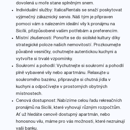
dovolená u moře stane splněným snem.
Individuální služby: ItalicaRentals se snaží poskytovat
výjimečný zákaznický servis. Náš tým je připraven
pomoci vám s nalezením ideální vily k pronájmu na
Sicílii, přizpůsobené vašim potřebám a preferencím.
Místní zkušenosti: Ponořte se do sicilské kultury díky
strategické poloze našich nemovitostí. Prozkoumejte
půvabné vesničky, ochutnejte autentickou kuchyni a
vytvořte si trvalé vzpomínky.
Soukromí a pohodlí: Vychutnejte si soukromí a pohodlí
plně vybavené vily nebo apartmánu. Relaxujte u
soukromého bazénu, připravujte si chutná jídla v
kuchyni a odpočívejte v prostorných obytných
místnostech.
Cenová dostupnost: Nabízíme celou řadu rekreačních
pronájmů na Sicílii, které vyhovují různým rozpočtům.
Ať už hledáte cenově dostupný apartmán, nebo
honosnou vilu, máme pro vás možnosti, které nezruinují
vaši banku.