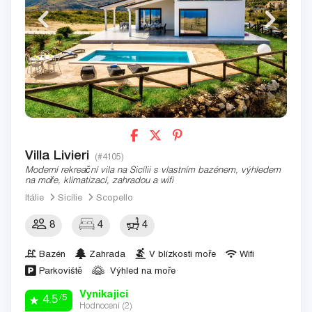
Villa Livieri
(#4105)
Moderní rekreační vila na Sicílii s vlastním bazénem, výhledem
na moře, klimatizací, zahradou a wifi
Itálie
Sicílie
Scopello
8
4
4
Bazén
Zahrada
V blízkosti moře
Wifi
Parkoviště
Výhled na moře
Vynikajici
/5
4.5
Hodnocení (
2
)