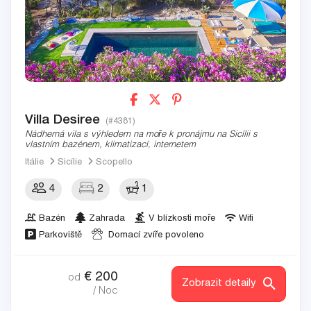
Villa Desiree
(#4381)
Nádherná vila s výhledem na moře k pronájmu na Sicílii s
vlastním bazénem, klimatizací, internetem
Itálie
Sicílie
Scopello
4
2
1
Bazén
Zahrada
V blízkosti moře
Wifi
Parkoviště
Domací zvíře povoleno
€
200
od
Zobrazit detaily
/ Noc