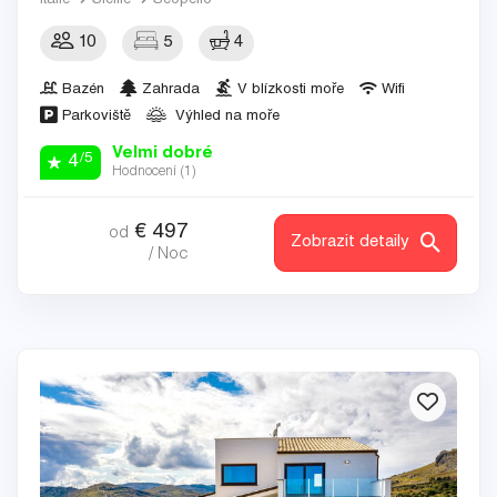
Itálie
Sicílie
Scopello
10
5
4
Bazén
Zahrada
V blízkosti moře
Wifi
Parkoviště
Výhled na moře
Velmi dobré
/5
4
Hodnocení (
1
)
€
497
od
Zobrazit detaily
/ Noc