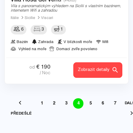
(#4385)
Vila s panoramatickým výhledem na Sicílii s vlastním bazénem,
internetem Wifi a zahradou
Itálie
Sicílie
Viscari
6
3
1
Bazén
Zahrada
V blízkosti moře
Wifi
Výhled na moře
Domací zvíře povoleno
€
190
od
Zobrazit detaily
/ Noc
1
2
3
4
5
6
7
DAL
PŘEDEŠLÉ