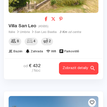
Villa San Leo
(#3935)
Itálie
Umbrie
San Leo Bastia
3 Km
od centra
8
4
2
Bazén
Zahrada
Wifi
Parkoviště
€
432
od
Zobrazit detaily
/ Noc