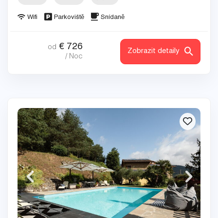
Wifi
Parkoviště
Snídaně
€
726
od
Zobrazit detaily
/ Noc