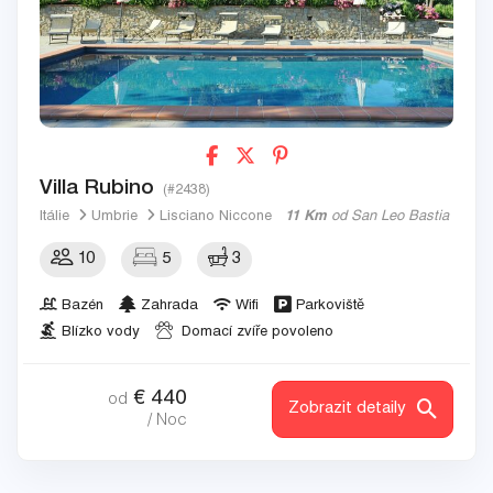
Villa Rubino
(#2438)
Itálie
Umbrie
Lisciano Niccone
11 Km
od San Leo Bastia
10
5
3
Bazén
Zahrada
Wifi
Parkoviště
Blízko vody
Domací zvíře povoleno
€
440
od
Zobrazit detaily
/ Noc