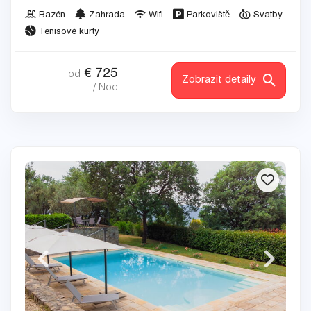
Bazén
Zahrada
Wifi
Parkoviště
Svatby
Tenisové kurty
€
725
od
Zobrazit detaily
/ Noc