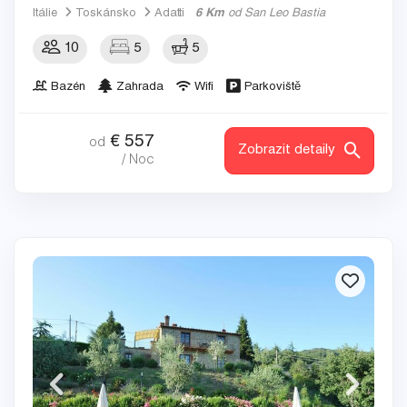
Itálie
Toskánsko
Adatti
6 Km
od San Leo Bastia
10
5
5
Bazén
Zahrada
Wifi
Parkoviště
€
557
od
Zobrazit detaily
/ Noc