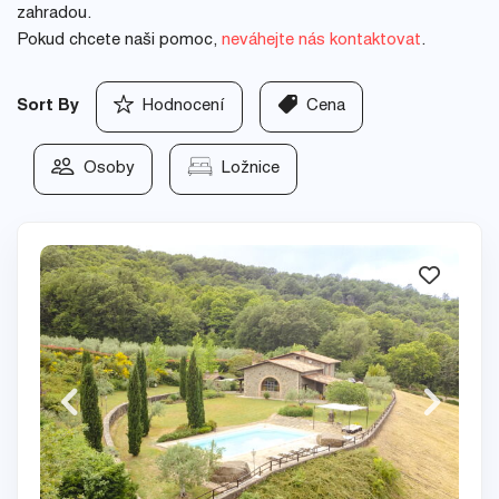
zahradou.
Pokud chcete naši pomoc,
neváhejte nás kontaktovat
.
Sort By
Hodnocení
Cena
Osoby
Ložnice