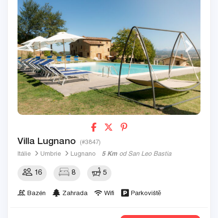
Villa Lugnano
(#3847)
Itálie
Umbrie
Lugnano
5 Km
od San Leo Bastia
16
8
5
Bazén
Zahrada
Wifi
Parkoviště