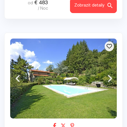
€
483
od
Zobrazit detaily
/ Noc