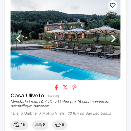
Casa Uliveto
(#4360)
Mimořádná rekreační vila v Umbrii pro 16 osob s vlastním
nekonečným bazénem
Itálie
Umbrie
Molino Vitelli
10 Km
od San Leo Bastia
16
8
6