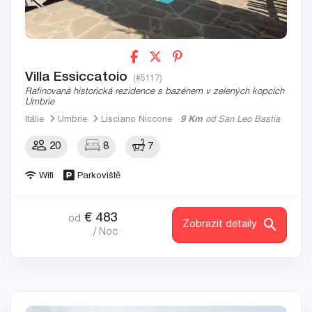
Villa Essiccatoio
(#5117)
Rafinovaná historická rezidence s bazénem v zelených kopcích
Umbrie
Itálie
Umbrie
Lisciano Niccone
9 Km
od San Leo Bastia
20
8
7
Wifi
Parkoviště
€
483
od
Zobrazit detaily
/ Noc