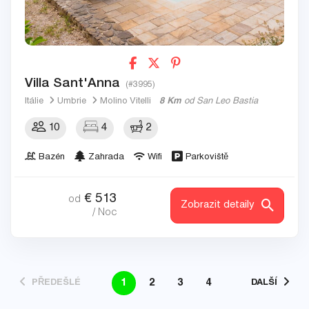
Villa Sant'Anna
(#3995)
Itálie
Umbrie
Molino Vitelli
8 Km
od San Leo Bastia
10
4
2
Bazén
Zahrada
Wifi
Parkoviště
€
513
od
Zobrazit detaily
/ Noc
1
2
3
4
PŘEDEŠLÉ
DALŠÍ