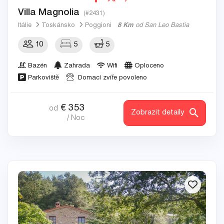
Villa Magnolia
(#2431)
Itálie
Toskánsko
Poggioni
8 Km
od San Leo Bastia
10
5
5
Bazén
Zahrada
Wifi
Oploceno
Parkoviště
Domací zvíře povoleno
€
353
od
Zobrazit detaily
/ Noc