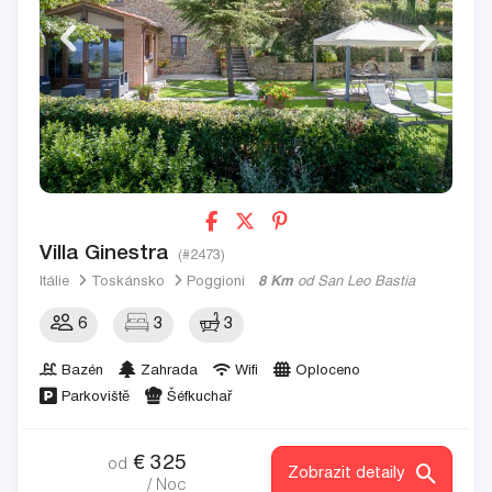
Villa Ginestra
(#2473)
Itálie
Toskánsko
Poggioni
8 Km
od San Leo Bastia
6
3
3
Bazén
Zahrada
Wifi
Oploceno
Parkoviště
Šéfkuchař
€
325
od
Zobrazit detaily
/ Noc