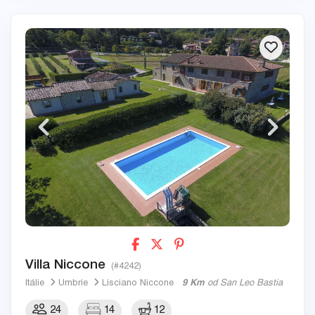
Villa Niccone
(#4242)
Itálie
Umbrie
Lisciano Niccone
9 Km
od San Leo Bastia
24
14
12