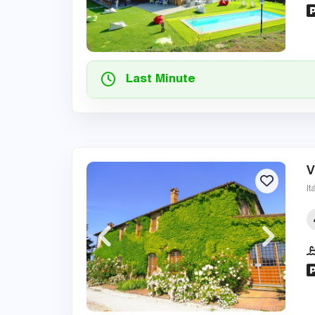
Last Minute
V
It