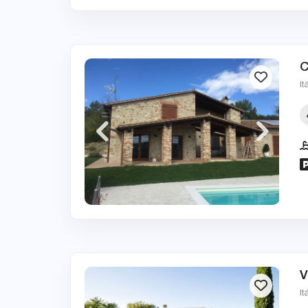
C
It
V
It