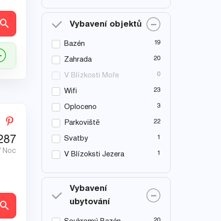
ly
Vybavení objektů
19
Bazén
20
Zahrada
0
V Blízkosti Moře
23
Wifi
3
Oploceno
22
Parkoviště
287
1
Svatby
/ Noc
1
V Blízoksti Jezera
Vybavení
ubytování
ly
20