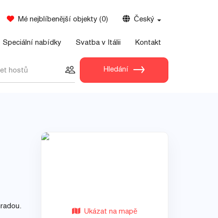
Mé nejblíbenější objekty
(
0
)
Český
Speciální nabídky
Svatba v Itálii
Kontakt
Hledání
et hostů
hradou.
Ukázat na mapě