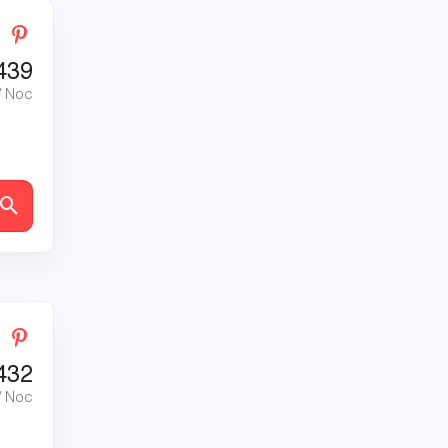
439
/ Noc
ly
432
/ Noc