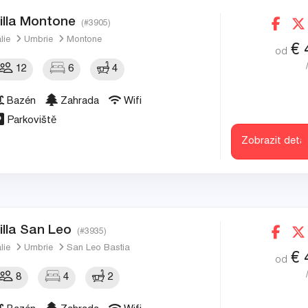
illa Montone
(#3905)
álie
Umbrie
Montone
€
od
12
6
4
Bazén
Zahrada
Wifi
Parkoviště
Zobrazit detai
illa San Leo
(#3935)
álie
Umbrie
San Leo Bastia
€
od
8
4
2