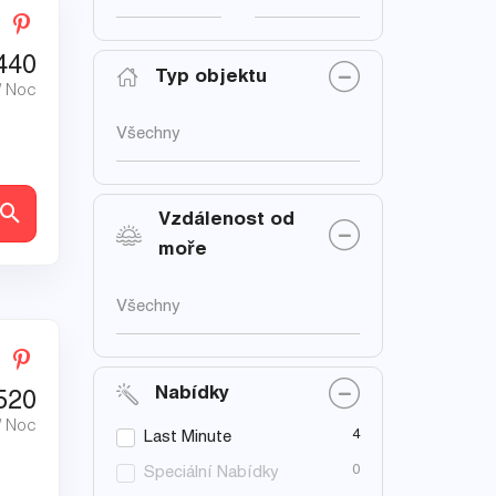
440
Typ objektu
/ Noc
Všechny
ly
Vzdálenost od
moře
Všechny
Nabídky
520
/ Noc
4
Last Minute
0
Speciální Nabídky