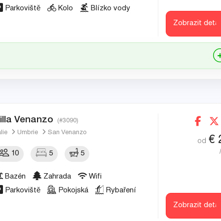
Parkoviště
Kolo
Blízko vody
Zobrazit detai
illa Venanzo
(#3090)
álie
Umbrie
San Venanzo
€
od
10
5
5
Bazén
Zahrada
Wifi
Parkoviště
Pokojská
Rybaření
Zobrazit detai