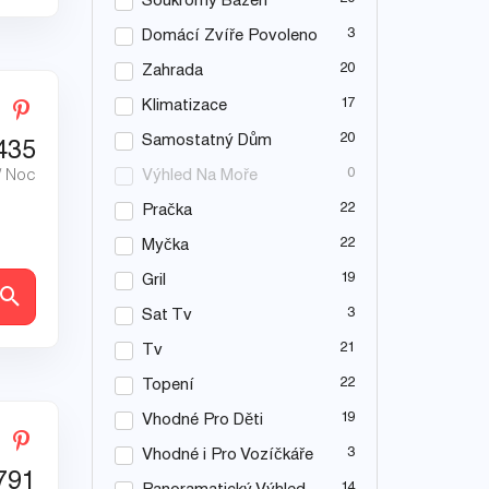
Soukromý Bazén
3
Domácí Zvíře Povoleno
20
Zahrada
17
Klimatizace
20
Samostatný Dům
435
0
/ Noc
Výhled Na Moře
22
Pračka
22
Myčka
19
Gril
ly
3
Sat Tv
21
Tv
22
Topení
19
Vhodné Pro Děti
3
Vhodné i Pro Vozíčkáře
791
14