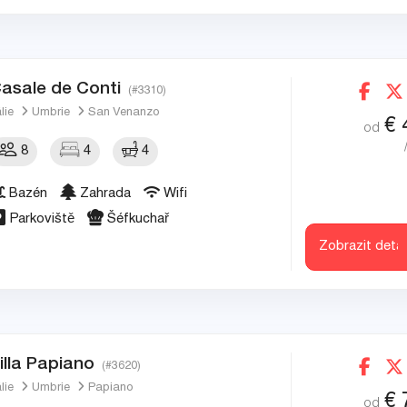
asale de Conti
(#3310)
álie
Umbrie
San Venanzo
€
od
8
4
4
Bazén
Zahrada
Wifi
Parkoviště
Šéfkuchař
Zobrazit detai
illa Papiano
(#3620)
álie
Umbrie
Papiano
€
od