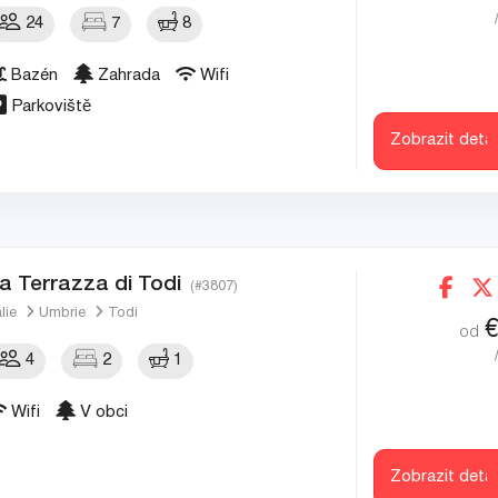
24
7
8
Bazén
Zahrada
Wifi
Parkoviště
Zobrazit detai
a Terrazza di Todi
(#3807)
álie
Umbrie
Todi
od
4
2
1
Wifi
V obci
Zobrazit detai