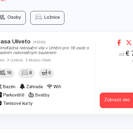
vat
.
Osoby
Ložnice
asa Uliveto
(#4360)
imořádná rekreační vila v Umbrii pro 16 osob s
€
lastním nekonečným bazénem
od
álie
Umbrie
Molino Vitelli
16
8
6
Bazén
Zahrada
Wifi
Parkoviště
Svatby
Zobrazit detai
Tenisové kurty