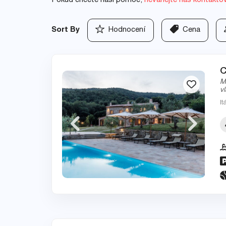
Pokud chcete naši pomoc,
neváhejte nás kontakto
Sort By
Hodnocení
Cena
C
M
v
It