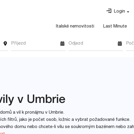
Login
Italské nemovitosti
Last Minute
Příjezd
Odjezd
Poč
ily v Umbrie
 domů a vil k pronájmu v Umbrie.
h filtrů, jako je počet osob, ložnic a vybrat požadované funkce.
inového domu nebo chcete-li vilu se soukromým bazénem nebo za