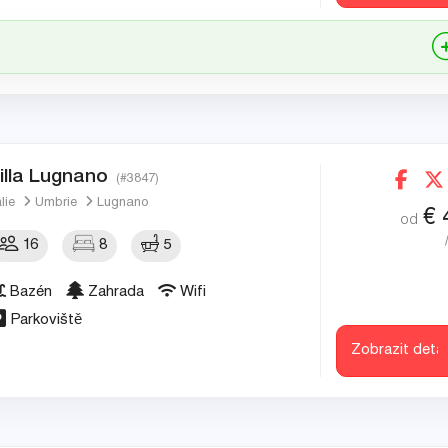
illa Lugnano
(#3847)
álie
Umbrie
Lugnano
€
od
16
8
5
Bazén
Zahrada
Wifi
Parkoviště
Zobrazit detai