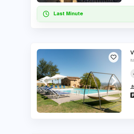
Last Minute
V
It