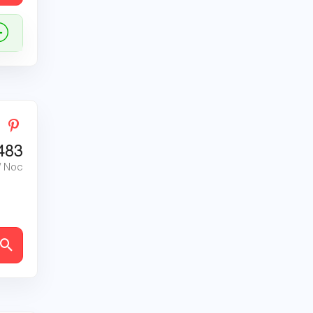
483
/ Noc
ly