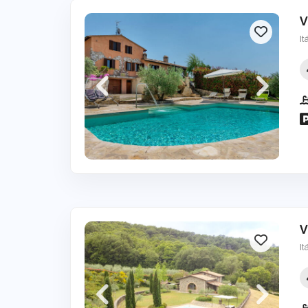
V
It
V
It