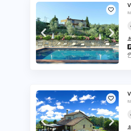
V
It
V
It