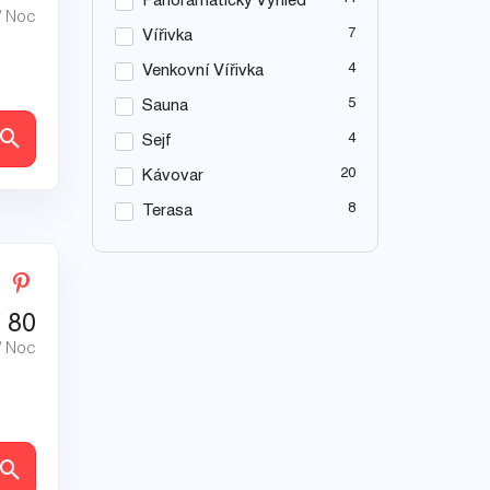
Panoramatický Výhled
/ Noc
7
Vířivka
4
Venkovní Vířivka
5
Sauna
ly
4
Sejf
20
Kávovar
8
Terasa
€
80
/ Noc
ly