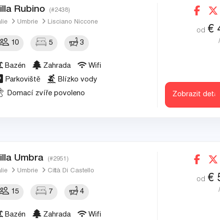
illa Rubino
(#2438)
álie
Umbrie
Lisciano Niccone
€
od
10
5
3
Bazén
Zahrada
Wifi
Parkoviště
Blízko vody
Domací zvíře povoleno
Zobrazit detai
illa Umbra
(#2951)
álie
Umbrie
Città Di Castello
€
od
15
7
4
Bazén
Zahrada
Wifi