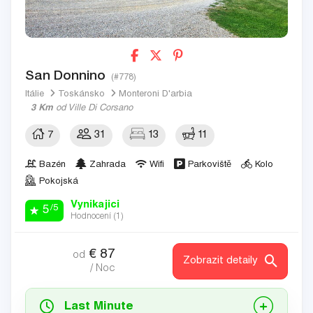
San Donnino
(#778)
Itálie
Toskánsko
Monteroni D'arbia
3 Km
od Ville Di Corsano
7
31
13
11
Bazén
Zahrada
Wifi
Parkoviště
Kolo
Pokojská
Vynikajici
/5
5
Hodnocení (
1
)
€
87
od
Zobrazit detaily
/ Noc
Last Minute