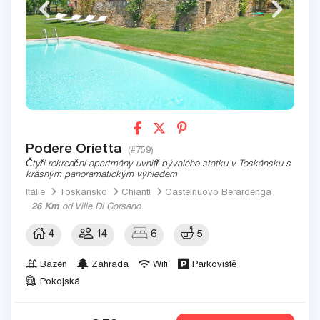
Podere Orietta
(#759)
Čtyři rekreační apartmány uvnitř bývalého statku v Toskánsku s
krásným panoramatickým výhledem
Itálie
Toskánsko
Chianti
Castelnuovo Berardenga
26 Km
od Ville Di Corsano
4
14
6
5
Bazén
Zahrada
Wifi
Parkoviště
Pokojská