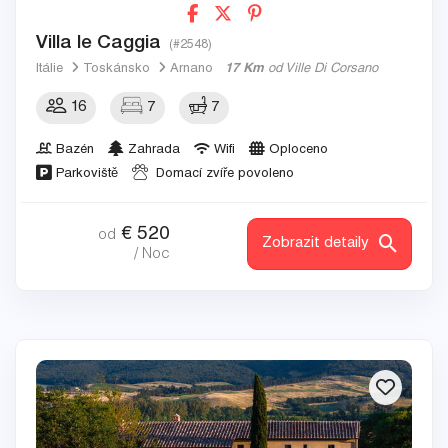
Villa le Caggia
(#2548)
Itálie
Toskánsko
Arnano
17 Km
od Ville Di Corsano
16
7
7
Bazén
Zahrada
Wifi
Oploceno
Parkoviště
Domací zvíře povoleno
€
520
od
Zobrazit detaily
/ Noc