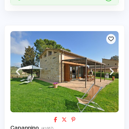
Capannino
(#1687)