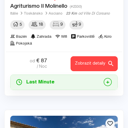
Agriturismo Il Molinello
(#2330)
Itálie
Toskánsko
Asciano
23 Km
od Ville Di Corsano
5
18
9
9
Bazén
Zahrada
Wifi
Parkoviště
Kolo
Pokojská
€
87
od
Zobrazit detaily
/ Noc
Last Minute