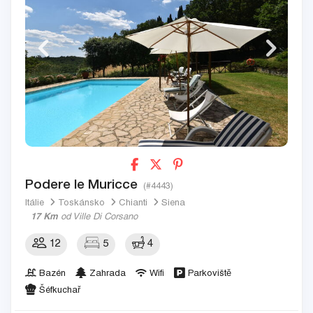
Podere le Muricce
(#4443)
Itálie
Toskánsko
Chianti
Siena
17 Km
od Ville Di Corsano
12
5
4
Bazén
Zahrada
Wifi
Parkoviště
Šéfkuchař