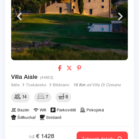
Villa Aiale
(#4652)
Itálie
Toskánsko
Bibbiano
15 Km
od Ville Di Corsano
14
7
8
Bazén
Wifi
Parkoviště
Pokojská
Šéfkuchař
Snídaně
€
1428
od