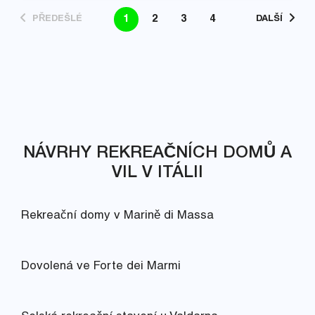
1
2
3
4
PŘEDEŠLÉ
DALŠÍ
NÁVRHY REKREAČNÍCH DOMŮ A
VIL V ITÁLII
Rekreační domy v Marině di Massa
Dovolená ve Forte dei Marmi