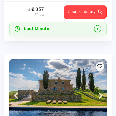
€
357
od
Zobrazit detaily
/ Noc
Last Minute