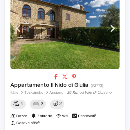
Appartamento Il Nido di Giulia
(#2773)
Itálie
Toskánsko
Asciano
20 Km
od Ville Di Corsano
4
2
2
Bazén
Zahrada
Wifi
Parkoviště
Golfové hřiště