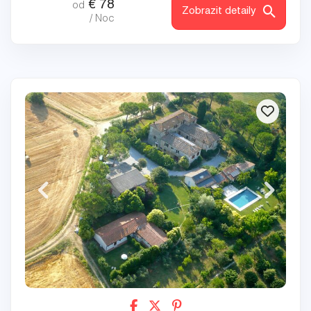
€
78
od
Zobrazit detaily
/ Noc