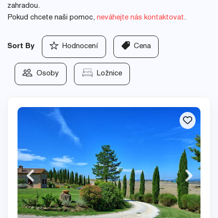
zahradou.
Pokud chcete naši pomoc,
neváhejte nás kontaktovat
.
Sort By
Hodnocení
Cena
Osoby
Ložnice