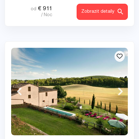
€
911
od
Zobrazit detaily
/ Noc