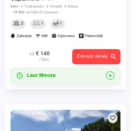
Itálie
Toskánsko
Chianti
Siena
13 Km
od Ville Di Corsano
2
1
1
Zahrada
Wifi
Oploceno
Parkoviště
€
146
od
Zobrazit detaily
/ Noc
Last Minute