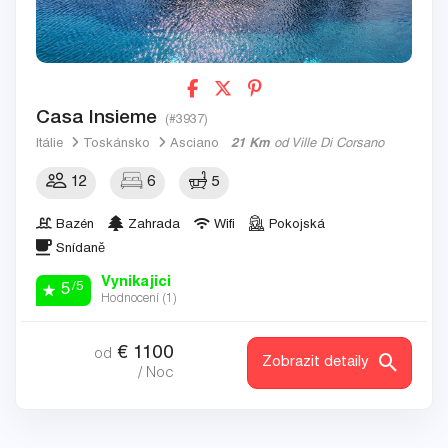
Casa Insieme
(#3937)
Itálie
Toskánsko
Asciano
21 Km
od Ville Di Corsano
12
6
5
Bazén
Zahrada
Wifi
Pokojská
Snídaně
Vynikajici
/5
5
Hodnocení (
1
)
€
1100
od
Zobrazit detaily
/ Noc