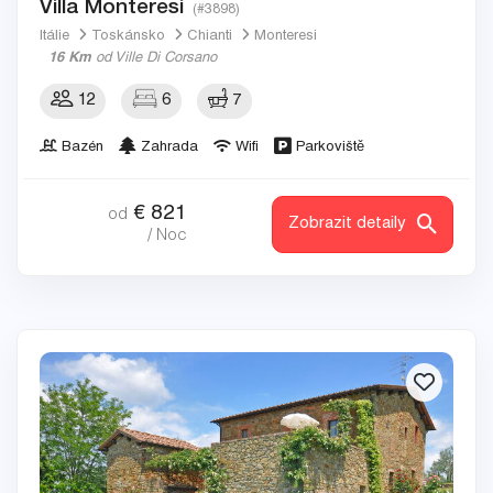
Villa Monteresi
(#3898)
Itálie
Toskánsko
Chianti
Monteresi
16 Km
od Ville Di Corsano
12
6
7
Bazén
Zahrada
Wifi
Parkoviště
€
821
od
Zobrazit detaily
/ Noc