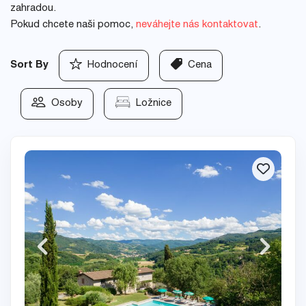
zahradou.
Pokud chcete naši pomoc,
neváhejte nás kontaktovat
.
Sort By
Hodnocení
Cena
Osoby
Ložnice