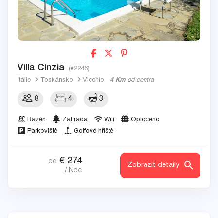
Villa Cinzia
(#2246)
Itálie
Toskánsko
Vicchio
4 Km
od centra
8
4
3
Bazén
Zahrada
Wifi
Oploceno
Parkoviště
Golfové hřiště
€
274
od
Zobrazit detaily
/ Noc