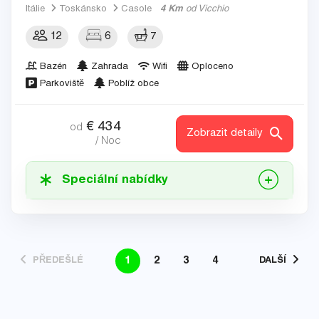
Itálie
Toskánsko
Casole
4 Km
od Vicchio
12
6
7
Bazén
Zahrada
Wifi
Oploceno
Parkoviště
Poblíž obce
€
434
od
Zobrazit detaily
/ Noc
Speciální nabídky
1
2
3
4
PŘEDEŠLÉ
DALŠÍ