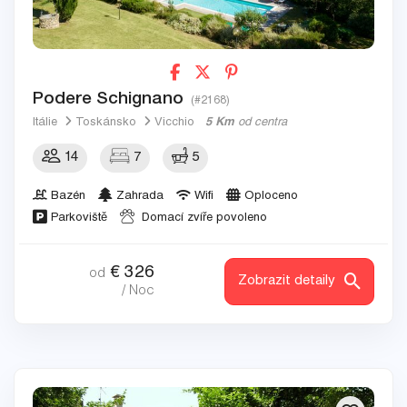
Podere Schignano
(#2168)
Itálie
Toskánsko
Vicchio
5 Km
od centra
14
7
5
Bazén
Zahrada
Wifi
Oploceno
Parkoviště
Domací zvíře povoleno
€
326
od
Zobrazit detaily
/ Noc