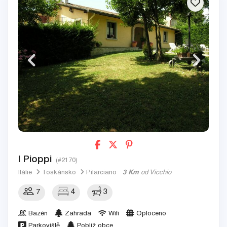
I Pioppi
(#2170)
Itálie
Toskánsko
Pilarciano
3 Km
od Vicchio
7
4
3
Bazén
Zahrada
Wifi
Oploceno
Parkoviště
Poblíž obce