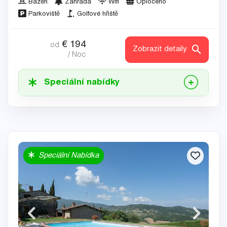
Bazén
Zahrada
Wifi
Oploceno
Parkoviště
Golfové hřiště
€
194
od
Zobrazit detaily
/ Noc
Speciální nabídky
Speciální Nabídka