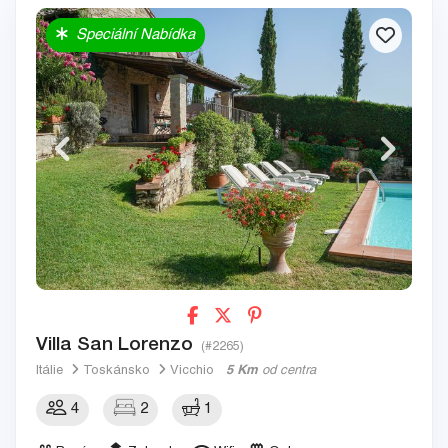
Speciální Nabídka
Villa San Lorenzo
(#2265)
Itálie
Toskánsko
Vicchio
5 Km
od centra
4
2
1