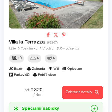
Villa la Terrazza
(#2267)
Itálie
Toskánsko
Vicchio
5 Km
od centra
10
4
4
Bazén
Zahrada
Wifi
Oploceno
Parkoviště
Poblíž obce
€
320
od
Zobrazit detaily
/ Noc
Speciální nabídky