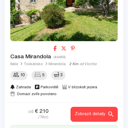
Casa Mirandola
(#4489)
Itálie
Toskánsko
Mirandola
2 Km
od Vicchio
10
5
3
Zahrada
Parkoviště
V blízoksti jezera
Domací zvíře povoleno
€
210
od
Zobrazit detaily
/ Noc