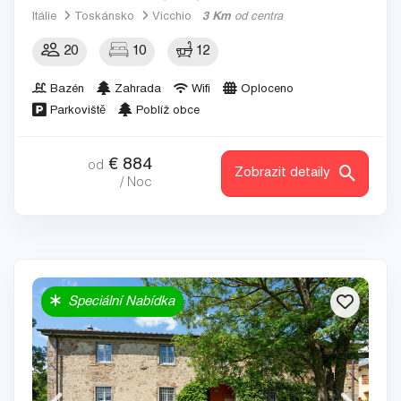
Itálie
Toskánsko
Vicchio
3 Km
od centra
20
10
12
Bazén
Zahrada
Wifi
Oploceno
Parkoviště
Poblíž obce
€
884
od
Zobrazit detaily
/ Noc
Speciální Nabídka