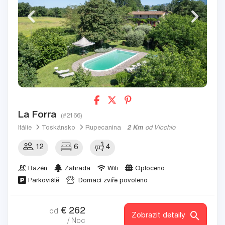
La Forra
(#2166)
Itálie
Toskánsko
Rupecanina
2 Km
od Vicchio
12
6
4
Bazén
Zahrada
Wifi
Oploceno
Parkoviště
Domací zvíře povoleno
€
262
od
Zobrazit detaily
/ Noc