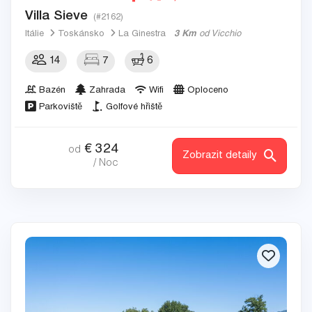
Villa Sieve
(#2162)
Itálie
Toskánsko
La Ginestra
3 Km
od Vicchio
14
7
6
Bazén
Zahrada
Wifi
Oploceno
Parkoviště
Golfové hřiště
€
324
od
Zobrazit detaily
/ Noc