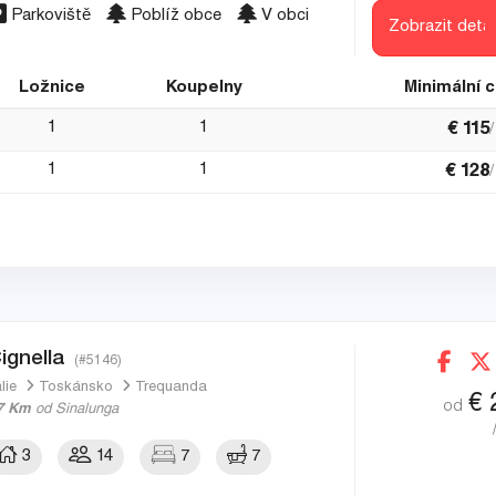
Parkoviště
Poblíž obce
V obci
Zobrazit detai
Ložnice
Koupelny
Minimální 
1
1
€
115
1
1
€
128
ignella
(#5146)
álie
Toskánsko
Trequanda
€
od
7 Km
od Sinalunga
3
14
7
7