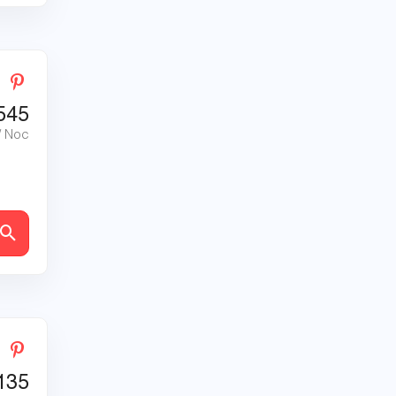
545
/ Noc
ly
135