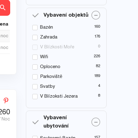
ly
Vybavení objektů
cena
160
Bazén
/ noc
176
Zahrada
0
V Blízkosti Moře
/ noc
226
Wifi
82
Oploceno
189
Parkoviště
4
Svatby
8
V Blízoksti Jezera
260
Vybavení
/ Noc
ubytování
157