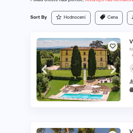
Pokud chcete naši pomoc,
neváhejte nás kontakto
Sort By
Hodnocení
Cena
V
It
V