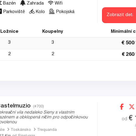
Bazén
Zahrada
Wifi
Parkoviště
Kolo
Pokojská
Zobrazit detai
Ložnice
Koupelny
Minimální 
3
3
€
500
2
2
€
260
astelmuzio
(#700)
ekreační vila nedaleko Sieny s vlastním
€
azénem a obklopená ničím pro odpočinkovou
od
ovolenou
álie
Toskánsko
Trequanda