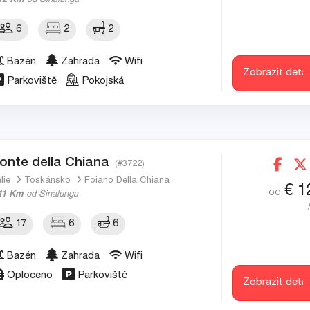
12 Km
od Sinalunga
6
2
2
Bazén
Zahrada
Wifi
Zobrazit detai
Parkoviště
Pokojská
onte della Chiana
(#3722)
álie
Toskánsko
Foiano Della Chiana
€
1
od
11 Km
od Sinalunga
17
6
6
Bazén
Zahrada
Wifi
Oploceno
Parkoviště
Zobrazit detai