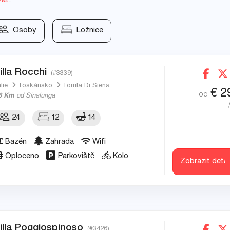
vat
.
Osoby
Ložnice
illa Rocchi
(#3339)
álie
Toskánsko
Torrita Di Siena
€
2
od
6 Km
od Sinalunga
24
12
14
Bazén
Zahrada
Wifi
Oploceno
Parkoviště
Kolo
Zobrazit detai
illa Poggiospinoso
(#3426)