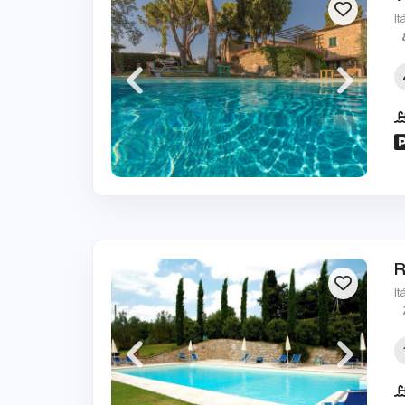
It
R
It