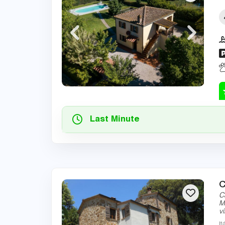
Last Minute
C
C
M
v
It