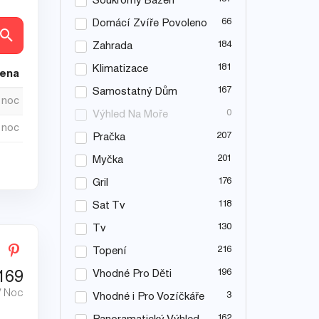
Soukromý Bazén
66
Domácí Zvíře Povoleno
ly
184
Zahrada
181
Klimatizace
cena
167
Samostatný Dům
/ noc
0
Výhled Na Moře
/ noc
207
Pračka
201
Myčka
176
Gril
118
Sat Tv
130
Tv
216
Topení
196
Vhodné Pro Děti
169
/ Noc
3
Vhodné i Pro Vozíčkáře
162