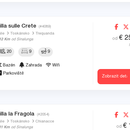
illa sulle Crete
(#4089)
álie
Toskánsko
Trequanda
€
2
od
12 Km
od Sinalunga
20
9
9
Bazén
Zahrada
Wifi
Parkoviště
Zobrazit detai
illa la Fragola
(#2054)
álie
Toskánsko
Chianacce
€
od
11 Km
od Sinalunga