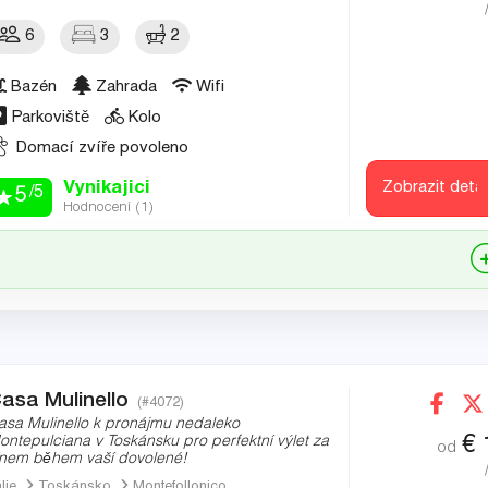
6
3
2
Bazén
Zahrada
Wifi
Parkoviště
Kolo
Domací zvíře povoleno
Vynikajici
Zobrazit detai
/5
5
Hodnocení (
1
)
asa Mulinello
(#4072)
asa Mulinello k pronájmu nedaleko
€
ontepulciana v Toskánsku pro perfektní výlet za
od
ínem během vaší dovolené!
álie
Toskánsko
Montefollonico