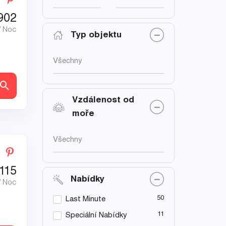
902
/ Noc
Typ objektu
Všechny
ly
Vzdálenost od
moře
Všechny
115
Nabídky
/ Noc
50
Last Minute
11
Speciální Nabídky