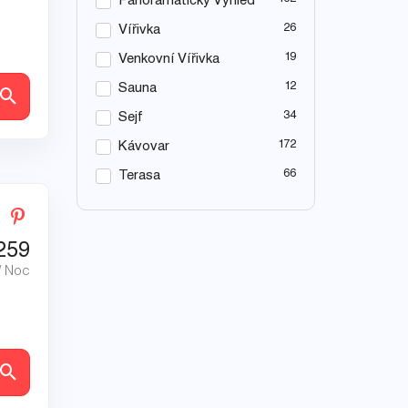
Panoramatický Výhled
26
Vířivka
19
Venkovní Vířivka
12
Sauna
ly
34
Sejf
172
Kávovar
66
Terasa
259
/ Noc
ly