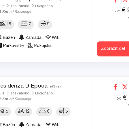
álie
Toskánsko
Lucignano
€
od
8 Km
od Sinalunga
15
7
9
Bazén
Zahrada
Wifi
Parkoviště
Pokojská
Zobrazit detai
esidenza D'Epoca
(#3727)
álie
Toskánsko
Lucignano
€
od
7 Km
od Sinalunga
5
12
6
5
Bazén
Zahrada
Wifi