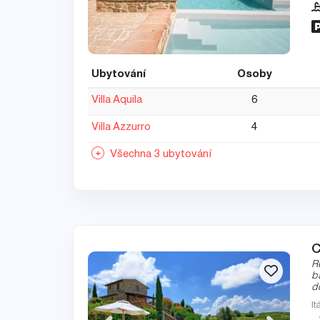
Ubytování
Osoby
Villa Aquila
6
Villa Azzurro
4
Všechna 3 ubytování
C
R
b
d
It