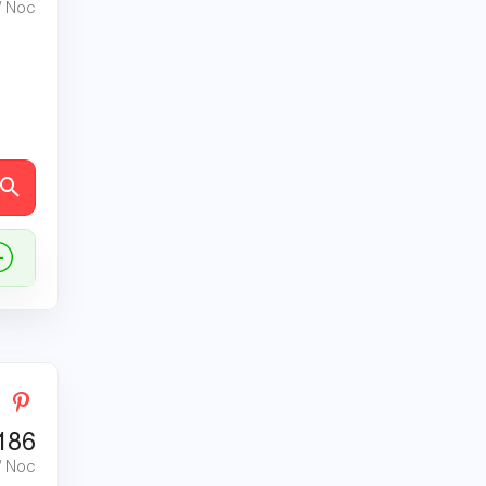
/ Noc
ly
186
/ Noc