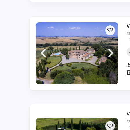
V
It
V
It