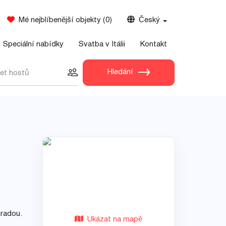
Mé nejblíbenější objekty
(
0
)
Český
Speciální nabídky
Svatba v Itálii
Kontakt
Hledání
et hostů
hradou.
Ukázat na mapě