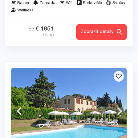
Bazén
Zahrada
Wifi
Parkoviště
Svatby
Wellness
€
1851
od
Zobrazit detaily
/ Noc