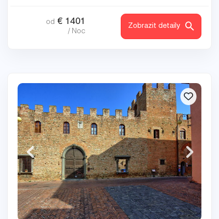
€
1401
od
Zobrazit detaily
/ Noc