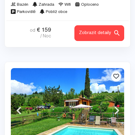
Bazén
Zahrada
Wifi
Oploceno
Parkoviště
Poblíž obce
€
159
od
Zobrazit detaily
/ Noc