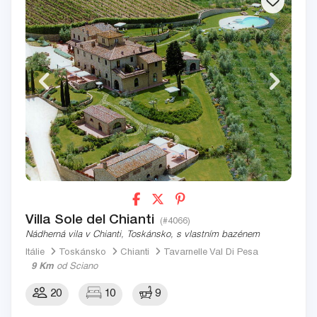
Villa Sole del Chianti
(#4066)
Nádherná vila v Chianti, Toskánsko, s vlastním bazénem
Itálie
Toskánsko
Chianti
Tavarnelle Val Di Pesa
9 Km
od Sciano
20
10
9