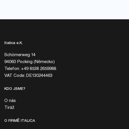
Italica e.K.
Schömerweg 14
94060 Pocking (Německo)
Telefon: +49 8538 2659988
VAT Code: DE130244463
KDO JSME?
O nás
Tiráž
O FIRMĚ ITALICA