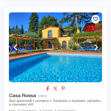
Casa Rossa
(#650)
Šest apartmánů k pronájmu v Toskánsku s bazénem, zahradou
a internetem Wifi