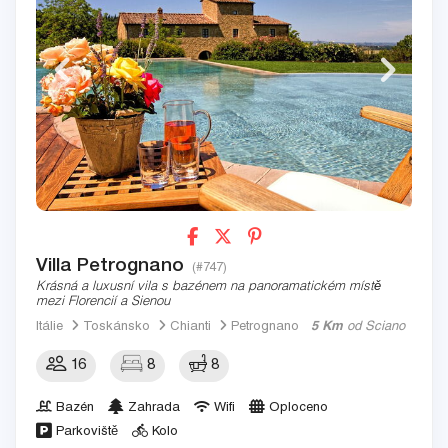
Villa Petrognano
(#747)
Krásná a luxusní vila s bazénem na panoramatickém místě
mezi Florencií a Sienou
Itálie
Toskánsko
Chianti
Petrognano
5 Km
od Sciano
16
8
8
Bazén
Zahrada
Wifi
Oploceno
Parkoviště
Kolo