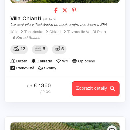
Villa Chianti
(#3476)
Luxusní vila v Toskánsku se soukromým bazénem a SPA
Itálie
Toskánsko
Chianti
Tavarnelle Val Di Pesa
9 Km
od Sciano
12
6
5
Bazén
Zahrada
Wifi
Oploceno
Parkoviště
Svatby
€
1360
od
Zobrazit detaily
/ Noc