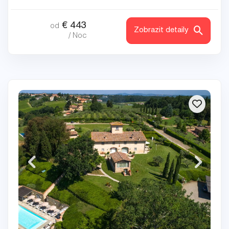
€
443
od
Zobrazit detaily
/ Noc