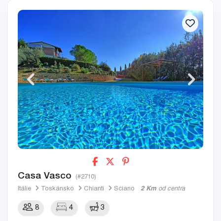
Casa Vasco
(#2710)
Itálie
Toskánsko
Chianti
Sciano
2 Km
od centra
8
4
3