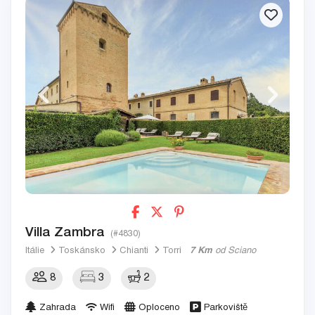
Villa Zambra
(#4830)
Itálie
Toskánsko
Chianti
Torri
7 Km
od Sciano
8
3
2
Zahrada
Wifi
Oploceno
Parkoviště