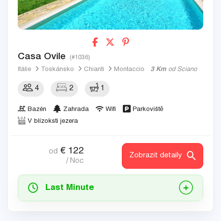
Casa Ovile
(#1036)
Itálie
Toskánsko
Chianti
Montaccio
3 Km
od Sciano
4
2
1
Bazén
Zahrada
Wifi
Parkoviště
V blízoksti jezera
€
122
od
Zobrazit detaily
/ Noc
Last Minute