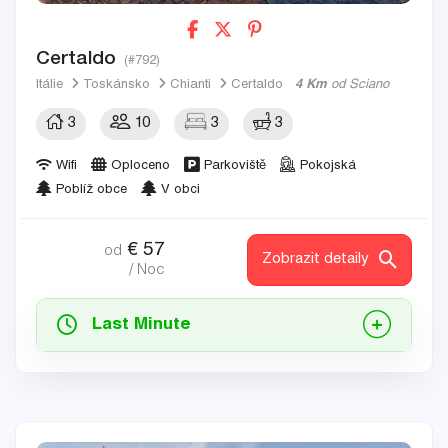
Certaldo
(#792)
Itálie
Toskánsko
Chianti
Certaldo
4 Km
od Sciano
3
10
3
3
Wifi
Oploceno
Parkoviště
Pokojská
Poblíž obce
V obci
€
57
od
Zobrazit detaily
/ Noc
Last Minute