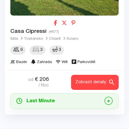
Casa Cipressi
(#877)
Itálie
Toskánsko
Chianti
Sciano
6
3
3
Bazén
Zahrada
Wifi
Parkoviště
€
206
od
Zobrazit detaily
/ Noc
Last Minute