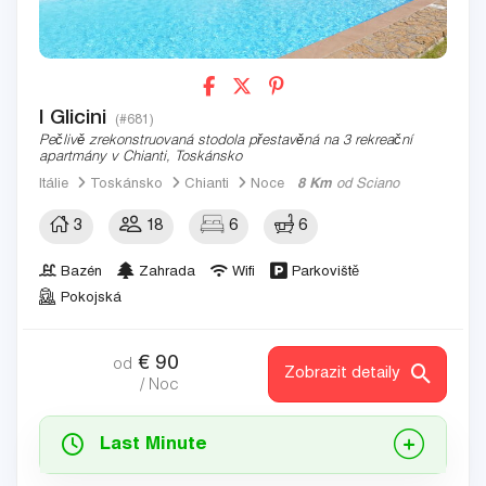
I Glicini
(#681)
Pečlivě zrekonstruovaná stodola přestavěná na 3 rekreační
apartmány v Chianti, Toskánsko
Itálie
Toskánsko
Chianti
Noce
8 Km
od Sciano
3
18
6
6
Bazén
Zahrada
Wifi
Parkoviště
Pokojská
€
90
od
Zobrazit detaily
/ Noc
Last Minute