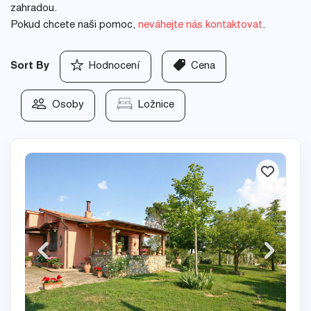
zahradou.
Pokud chcete naši pomoc,
neváhejte nás kontaktovat
.
Sort By
Hodnocení
Cena
Osoby
Ložnice