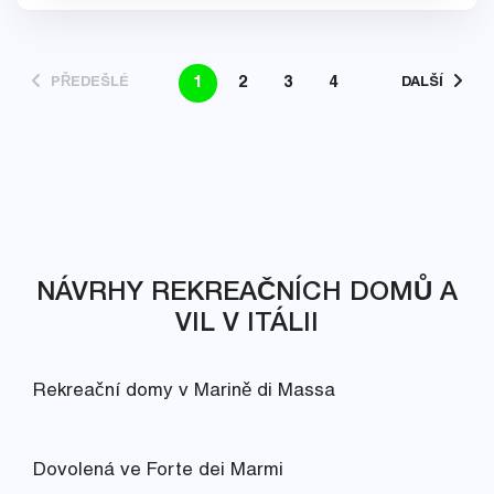
1
2
3
4
PŘEDEŠLÉ
DALŠÍ
NÁVRHY REKREAČNÍCH DOMŮ A
VIL V ITÁLII
Rekreační domy v Marině di Massa
Dovolená ve Forte dei Marmi