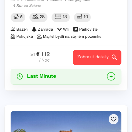
Itálie
Toskánsko
Chianti
Gorgognano
4 Km
od Sciano
5
28
13
10
Bazén
Zahrada
Wifi
Parkoviště
Pokojská
Majitel bydlí na stejném pozemku
€
112
od
Zobrazit detaily
/ Noc
Last Minute