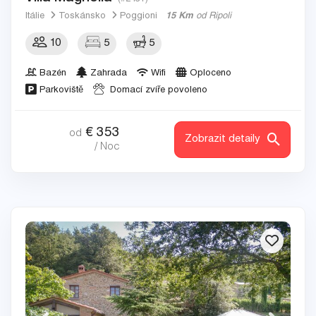
Itálie
Toskánsko
Poggioni
15 Km
od Ripoli
10
5
5
Bazén
Zahrada
Wifi
Oploceno
Parkoviště
Domací zvíře povoleno
€
353
od
Zobrazit detaily
/ Noc