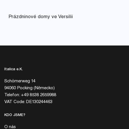
Prázdninové domy ve Versilii
Italica e.K.
Schömerweg 14
94060 Pocking (Německo)
Telefon: +49 8538 2659988
VAT Code: DE130244463
KDO JSME?
O nás