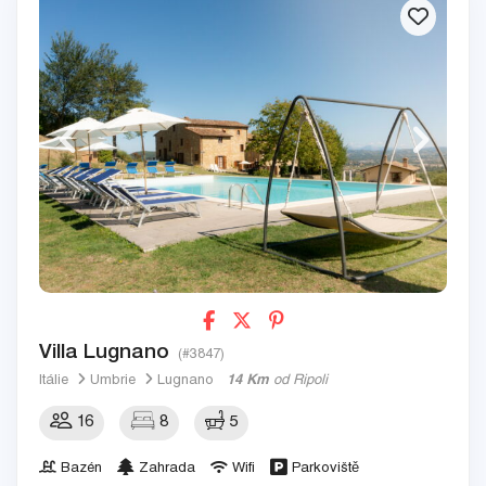
Villa Lugnano
(#3847)
Itálie
Umbrie
Lugnano
14 Km
od Ripoli
16
8
5
Bazén
Zahrada
Wifi
Parkoviště