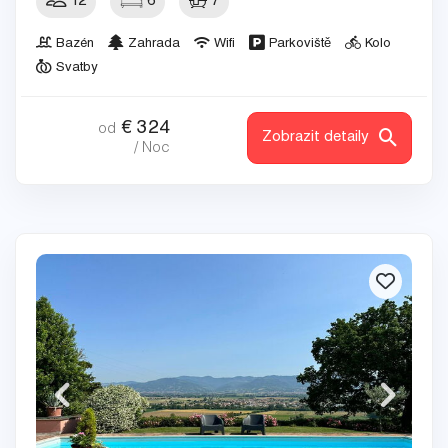
12
6
7
Bazén
Zahrada
Wifi
Parkoviště
Kolo
Svatby
€
324
od
Zobrazit detaily
/ Noc