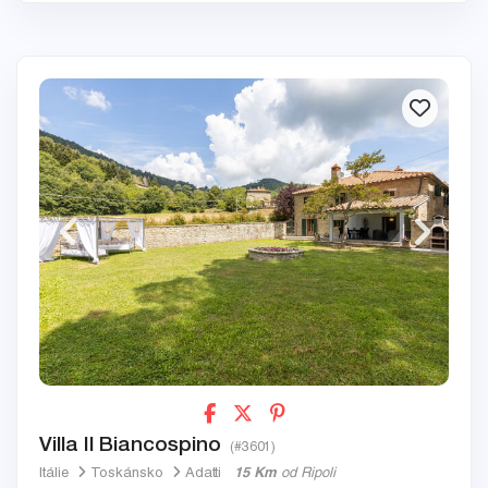
Villa Il Biancospino
(#3601)
Itálie
Toskánsko
Adatti
15 Km
od Ripoli