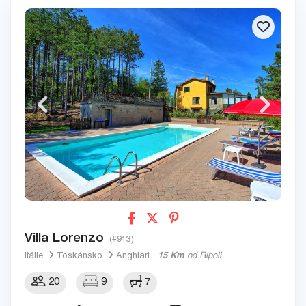
Villa Lorenzo
(#913)
Itálie
Toskánsko
Anghiari
15 Km
od Ripoli
20
9
7