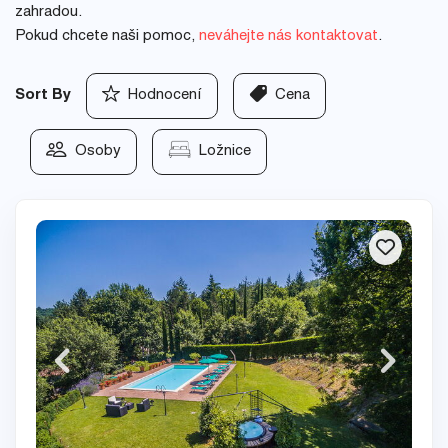
zahradou.
Pokud chcete naši pomoc,
neváhejte nás kontaktovat
.
Sort By
Hodnocení
Cena
Osoby
Ložnice