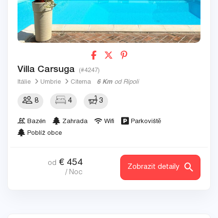
Villa Carsuga
(#4247)
Itálie
Umbrie
Citerna
6 Km
od Ripoli
8
4
3
Bazén
Zahrada
Wifi
Parkoviště
Poblíž obce
€
454
od
Zobrazit detaily
/ Noc