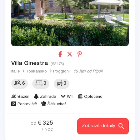
Villa Ginestra
(#2473)
Itálie
Toskánsko
Poggioni
15 Km
od Ripoli
6
3
3
Bazén
Zahrada
Wifi
Oploceno
Parkoviště
Šéfkuchař
€
325
od
Zobrazit detaily
/ Noc