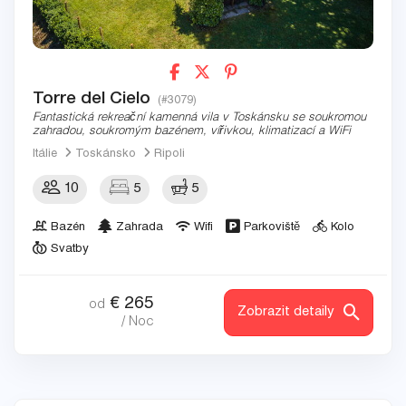
Torre del Cielo
(#3079)
Fantastická rekreační kamenná vila v Toskánsku se soukromou
zahradou, soukromým bazénem, vířivkou, klimatizací a WiFi
Itálie
Toskánsko
Ripoli
10
5
5
Bazén
Zahrada
Wifi
Parkoviště
Kolo
Svatby
€
265
od
Zobrazit detaily
/ Noc