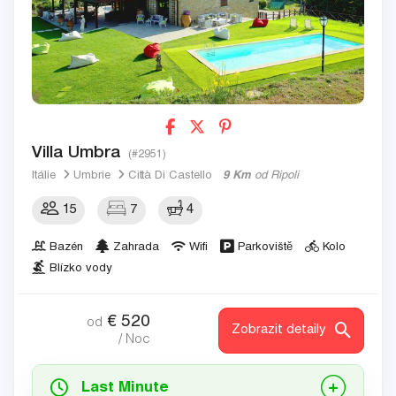
Villa Umbra
(#2951)
Itálie
Umbrie
Città Di Castello
9 Km
od Ripoli
15
7
4
Bazén
Zahrada
Wifi
Parkoviště
Kolo
Blízko vody
€
520
od
Zobrazit detaily
/ Noc
Last Minute