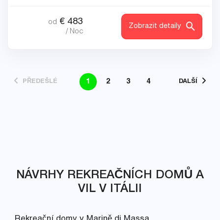
€
483
od
Zobrazit detaily
/ Noc
1
2
3
4
PŘEDEŠLÉ
DALŠÍ
NÁVRHY REKREAČNÍCH DOMŮ A
VIL V ITÁLII
Rekreační domy v Marině di Massa