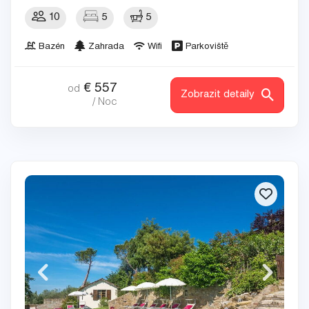
10
5
5
Bazén
Zahrada
Wifi
Parkoviště
€
557
od
Zobrazit detaily
/ Noc