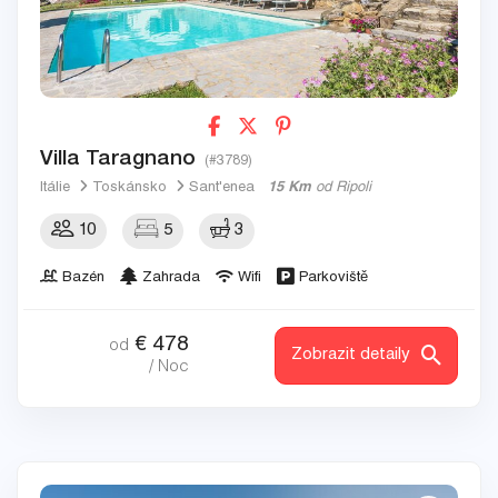
Villa Taragnano
(#3789)
Itálie
Toskánsko
Sant'enea
15 Km
od Ripoli
10
5
3
Bazén
Zahrada
Wifi
Parkoviště
€
478
od
Zobrazit detaily
/ Noc