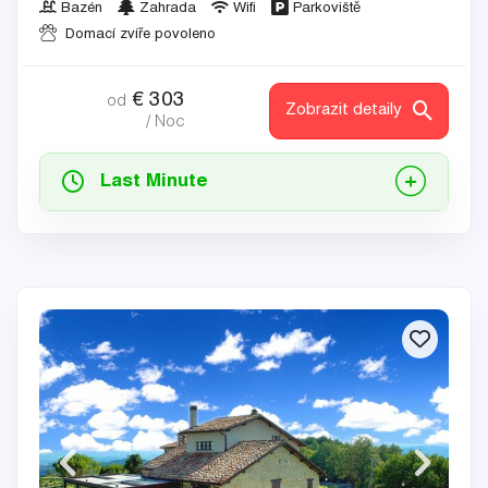
Bazén
Zahrada
Wifi
Parkoviště
Domací zvíře povoleno
€
303
od
Zobrazit detaily
/ Noc
Last Minute