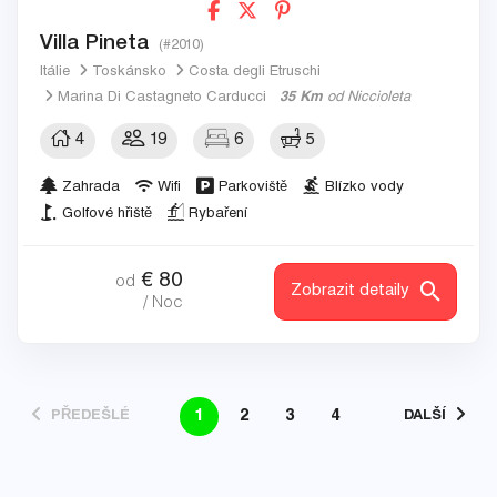
Villa Pineta
(#2010)
Itálie
Toskánsko
Costa degli Etruschi
Marina Di Castagneto Carducci
35 Km
od Niccioleta
4
19
6
5
Zahrada
Wifi
Parkoviště
Blízko vody
Golfové hřiště
Rybaření
€
80
od
Zobrazit detaily
/ Noc
1
2
3
4
PŘEDEŠLÉ
DALŠÍ