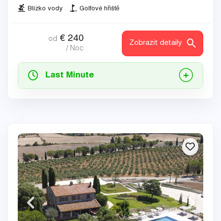
Blízko vody
Golfové hřiště
€
240
od
Zobrazit detaily
/ Noc
Last Minute