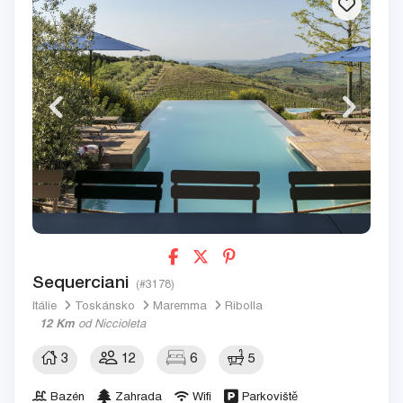
Sequerciani
(#3178)
Itálie
Toskánsko
Maremma
Ribolla
12 Km
od Niccioleta
3
12
6
5
Bazén
Zahrada
Wifi
Parkoviště