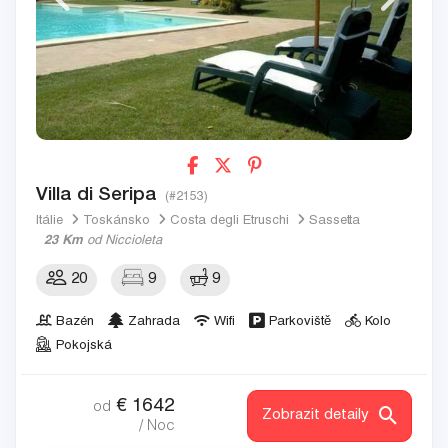
Villa di Seripa
(#2153)
Itálie
Toskánsko
Costa degli Etruschi
Sassetta
23 Km
od Niccioleta
20
9
9
Bazén
Zahrada
Wifi
Parkoviště
Kolo
Pokojská
€
1642
od
Zobrazit detaily
/ Noc