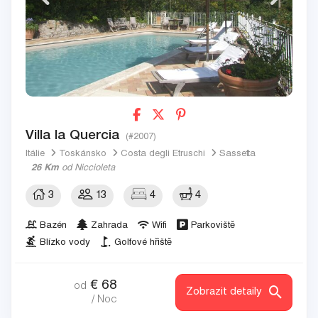
Villa la Quercia
(#2007)
Itálie
Toskánsko
Costa degli Etruschi
Sassetta
26 Km
od Niccioleta
3
13
4
4
Bazén
Zahrada
Wifi
Parkoviště
Blízko vody
Golfové hřiště
€
68
od
Zobrazit detaily
/ Noc