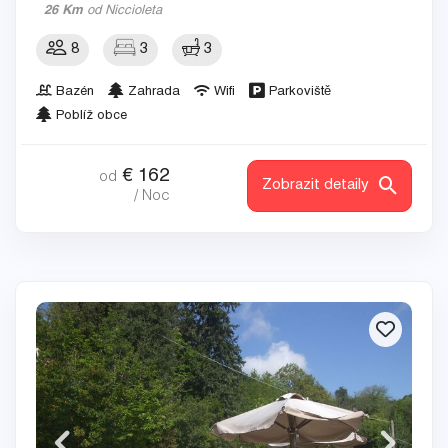
26 Km
od Niccioleta
8
3
3
Bazén
Zahrada
Wifi
Parkoviště
Poblíž obce
€
162
od
Zobrazit detaily
/ Noc