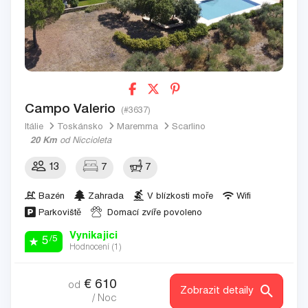
Campo Valerio
(#3637)
Itálie
Toskánsko
Maremma
Scarlino
20 Km
od Niccioleta
13
7
7
Bazén
Zahrada
V blízkosti moře
Wifi
Parkoviště
Domací zvíře povoleno
Vynikajici
/5
5
Hodnocení (
1
)
€
610
od
Zobrazit detaily
/ Noc