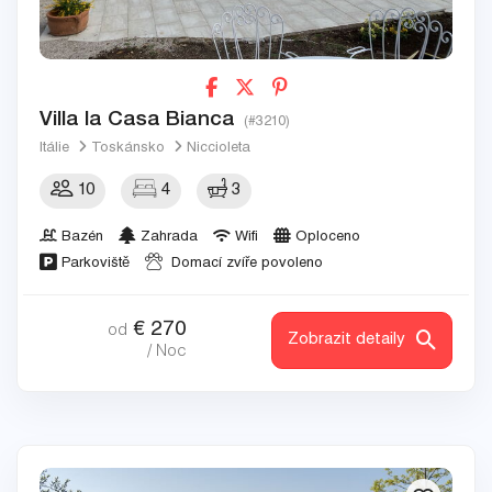
Villa la Casa Bianca
(#3210)
Itálie
Toskánsko
Niccioleta
10
4
3
Bazén
Zahrada
Wifi
Oploceno
Parkoviště
Domací zvíře povoleno
€
270
od
Zobrazit detaily
/ Noc