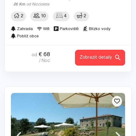
26 Km
od Niccioleta
2
10
4
2
Zahrada
Wifi
Parkoviště
Blízko vody
Poblíž obce
€
68
od
Zobrazit detaily
/ Noc