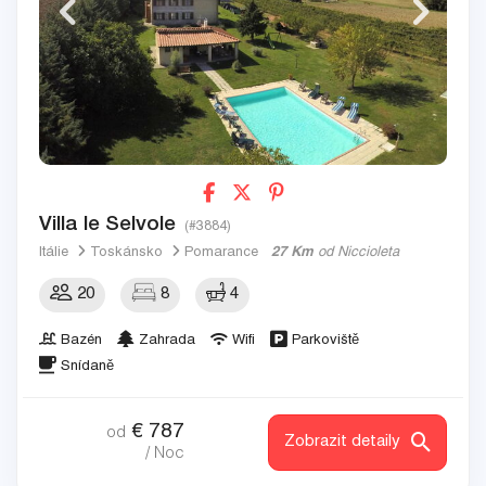
Villa le Selvole
(#3884)
Itálie
Toskánsko
Pomarance
27 Km
od Niccioleta
20
8
4
Bazén
Zahrada
Wifi
Parkoviště
Snídaně
€
787
od
Zobrazit detaily
/ Noc