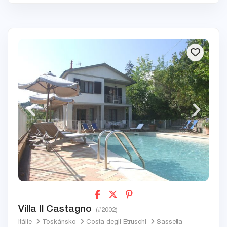
Villa Il Castagno
(#2002)
Itálie
Toskánsko
Costa degli Etruschi
Sassetta