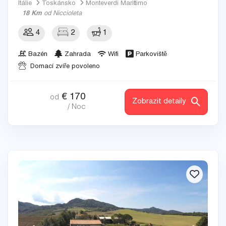
Itálie
Toskánsko
Monteverdi Marittimo
18 Km
od Niccioleta
4
2
1
Bazén
Zahrada
Wifi
Parkoviště
Domací zvíře povoleno
€
170
od
Zobrazit detaily
/ Noc