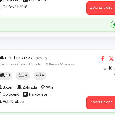
Oploceno
Parkoviště
Golfové hřiště
Zobrazit detai
illa la Terrazza
(#2267)
álie
Toskánsko
Vicchio
5 Km
od Mirandola
€
od
10
4
4
Bazén
Zahrada
Wifi
Oploceno
Parkoviště
Poblíž obce
Zobrazit detai