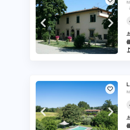
It
L
It