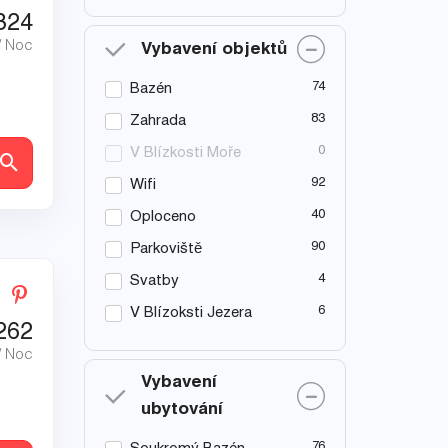
324
/ Noc
Vybavení objektů
74
Bazén
83
Zahrada
0
V Blízkosti Moře
ly
92
Wifi
40
Oploceno
90
Parkoviště
4
Svatby
6
V Blízoksti Jezera
262
/ Noc
Vybavení
ubytování
76