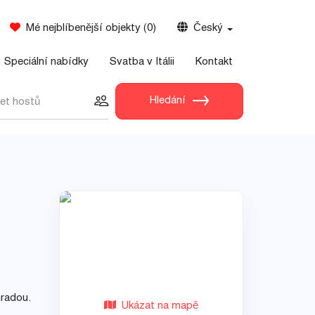
Mé nejblíbenější objekty
(
0
)
Český
Speciální nabídky
Svatba v Itálii
Kontakt
Hledání
et hostů
hradou.
Ukázat na mapě