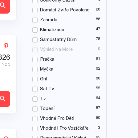
Soukromý Bazén
ly
28
Domácí Zvíře Povoleno
88
Zahrada
47
Klimatizace
78
Samostatný Dům
0
Výhled Na Moře
326
91
Pračka
/ Noc
82
Myčka
80
Gril
55
Sat Tv
ly
64
Tv
87
Topení
80
Vhodné Pro Děti
3
Vhodné i Pro Vozíčkáře
65