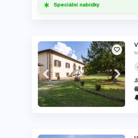
Speciální nabídky
V
It