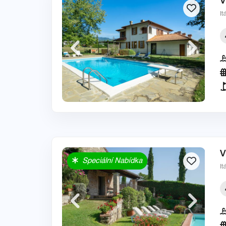
V
It
V
Speciální Nabídka
It