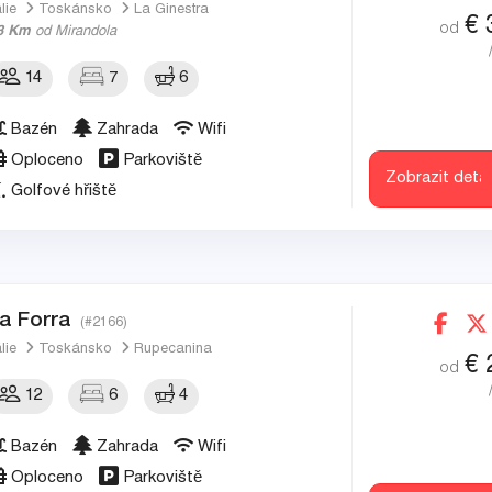
álie
Toskánsko
La Ginestra
€
od
3 Km
od Mirandola
14
7
6
Bazén
Zahrada
Wifi
Oploceno
Parkoviště
Zobrazit detai
Golfové hřiště
a Forra
(#2166)
álie
Toskánsko
Rupecanina
€
od
12
6
4
Bazén
Zahrada
Wifi
Oploceno
Parkoviště