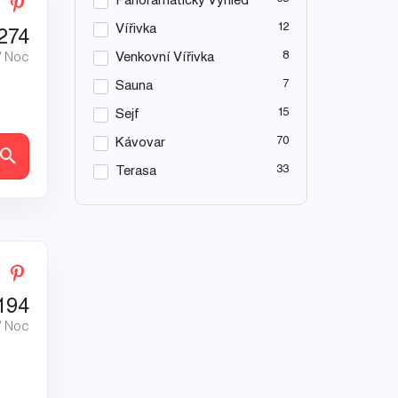
Panoramatický Výhled
12
Vířivka
274
8
/ Noc
Venkovní Vířivka
7
Sauna
15
Sejf
70
Kávovar
ly
33
Terasa
194
/ Noc