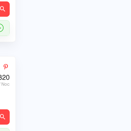
ly
320
/ Noc
ly