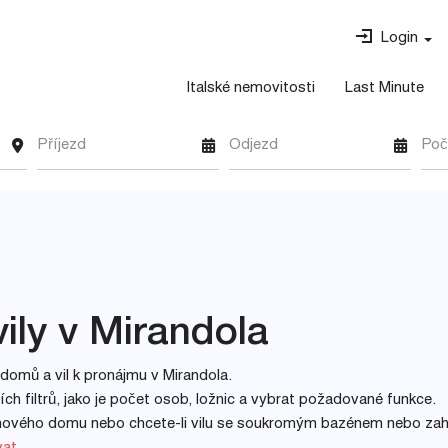
Login
Italské nemovitosti
Last Minute
Příjezd
Odjezd
Poč
ily v Mirandola
domů a vil k pronájmu v Mirandola.
h filtrů, jako je počet osob, ložnic a vybrat požadované funkce.
inového domu nebo chcete-li vilu se soukromým bazénem nebo za