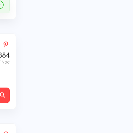
884
/ Noc
ly