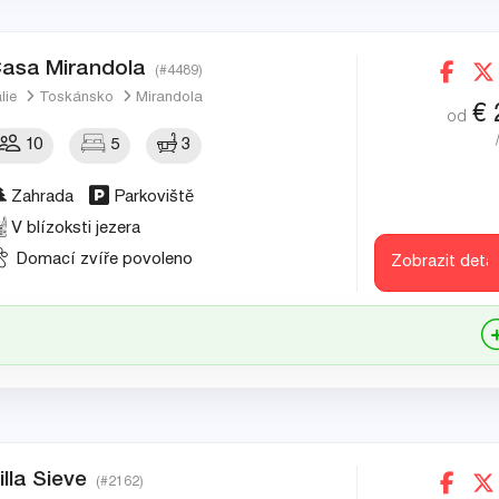
asa Mirandola
(#4489)
álie
Toskánsko
Mirandola
€
od
10
5
3
Zahrada
Parkoviště
V blízoksti jezera
Domací zvíře povoleno
Zobrazit detai
illa Sieve
(#2162)