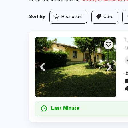
Pokud chcete naši pomoc,
neváhejte nás kontakto
Sort By
Hodnocení
Cena
I
It
Last Minute