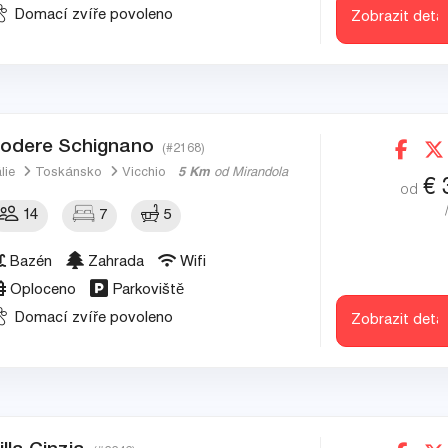
Domací zvíře povoleno
Zobrazit detai
odere Schignano
(#2168)
álie
Toskánsko
Vicchio
5 Km
od Mirandola
€
od
14
7
5
Bazén
Zahrada
Wifi
Oploceno
Parkoviště
Domací zvíře povoleno
Zobrazit detai