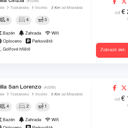
illa Cinzia
(#2246)
álie
Toskánsko
Vicchio
3 Km
od Mirandola
€
od
8
4
3
Bazén
Zahrada
Wifi
Oploceno
Parkoviště
Golfové hřiště
Zobrazit detai
illa San Lorenzo
(#2265)
álie
Toskánsko
Vicchio
5 Km
od Mirandola
€
od
4
2
1
Bazén
Zahrada
Wifi