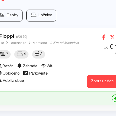
vat
.
Osoby
Ložnice
 Pioppi
(#2170)
álie
Toskánsko
Pilarciano
2 Km
od Mirandola
€
od
7
4
3
Bazén
Zahrada
Wifi
Oploceno
Parkoviště
Poblíž obce
Zobrazit detai