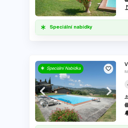
Speciální nabídky
V
Speciální Nabídka
It