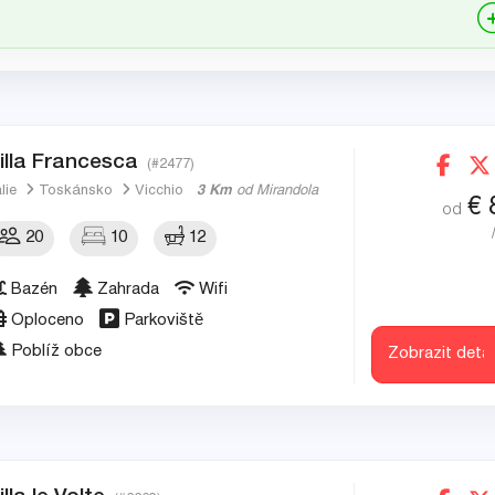
illa Francesca
(#2477)
álie
Toskánsko
Vicchio
3 Km
od Mirandola
€
od
20
10
12
Bazén
Zahrada
Wifi
Oploceno
Parkoviště
Poblíž obce
Zobrazit detai