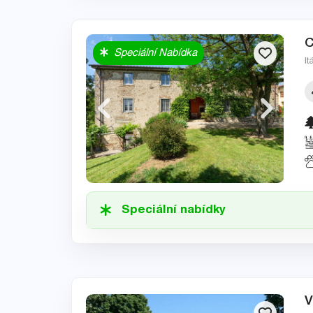
C
Speciální Nabídka
It
Speciální nabídky
V