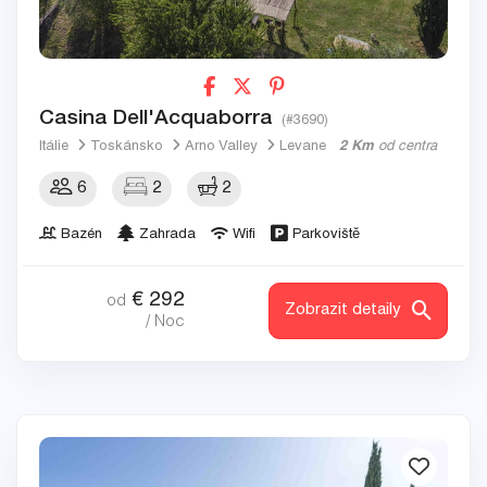
Casina Dell'Acquaborra
(#3690)
Itálie
Toskánsko
Arno Valley
Levane
2 Km
od centra
6
2
2
Bazén
Zahrada
Wifi
Parkoviště
€
292
od
Zobrazit detaily
/ Noc