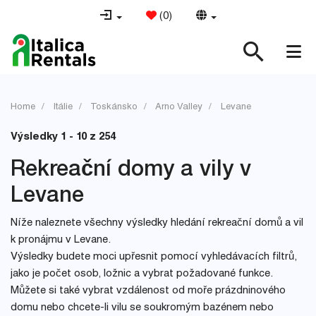
(
0
)
Home
Itálie
Toskánsko
Arno Valley
Levane
Výsledky 1 - 10 z 254
Rekreační domy a vily v
Levane
Níže naleznete všechny výsledky hledání rekreační domů a vil
k pronájmu v Levane.
Výsledky budete moci upřesnit pomocí vyhledávacích filtrů,
jako je počet osob, ložnic a vybrat požadované funkce.
Můžete si také vybrat vzdálenost od moře prázdninového
domu nebo chcete-li vilu se soukromým bazénem nebo