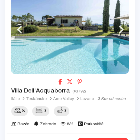
Villa Dell'Acquaborra
(#3792)
Itálie
Toskánsko
Arno Valley
Levane
2 Km
od centra
8
3
3
Bazén
Zahrada
Wifi
Parkoviště