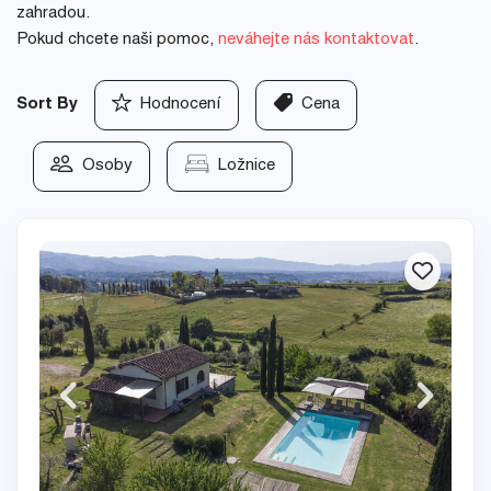
zahradou.
Pokud chcete naši pomoc,
neváhejte nás kontaktovat
.
Sort By
Hodnocení
Cena
Osoby
Ložnice