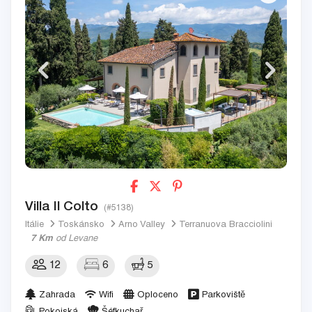
Villa Il Colto
(#5138)
Itálie
Toskánsko
Arno Valley
Terranuova Bracciolini
7 Km
od Levane
12
6
5
Zahrada
Wifi
Oploceno
Parkoviště