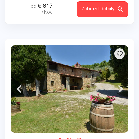
€
817
od
Zobrazit detaily
/ Noc