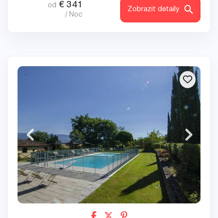
€
341
od
Zobrazit detaily
/ Noc