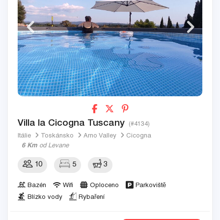
Villa la Cicogna Tuscany
(#4134)
Itálie
Toskánsko
Arno Valley
Cicogna
6 Km
od Levane
10
5
3
Bazén
Wifi
Oploceno
Parkoviště
Blízko vody
Rybaření