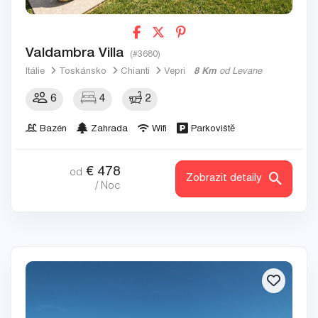
Valdambra Villa
(#3680)
Itálie
Toskánsko
Chianti
Vepri
8 Km
od Levane
6
4
2
Bazén
Zahrada
Wifi
Parkoviště
€
478
od
Zobrazit detaily
/ Noc