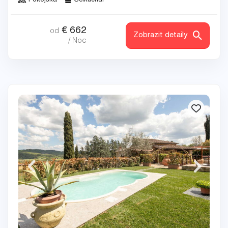
Pokojská
Šéfkuchař
€
662
od
Zobrazit detaily
/ Noc