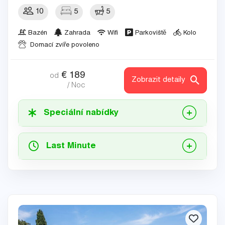
10
5
5
Bazén
Zahrada
Wifi
Parkoviště
Kolo
Domací zvíře povoleno
€
189
od
Zobrazit detaily
/ Noc
Speciální nabídky
Last Minute