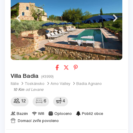
Villa Badia
(#3999)
Itálie
Toskánsko
Arno Valley
Badia Agnano
10 Km
od Levane
12
6
4
Bazén
Wifi
Oploceno
Poblíž obce
Domací zvíře povoleno