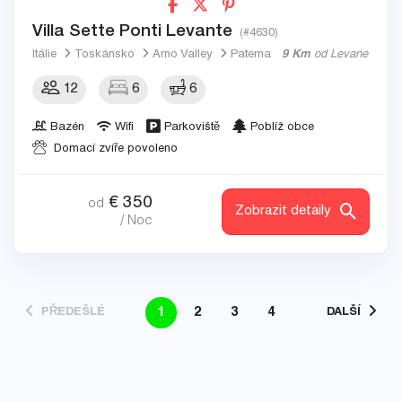
Villa Sette Ponti Levante
(#4630)
Itálie
Toskánsko
Arno Valley
Paterna
9 Km
od Levane
12
6
6
Bazén
Wifi
Parkoviště
Poblíž obce
Domací zvíře povoleno
€
350
od
Zobrazit detaily
/ Noc
1
2
3
4
PŘEDEŠLÉ
DALŠÍ