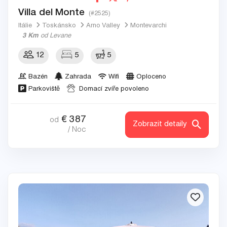
Villa del Monte
(#2525)
Itálie
Toskánsko
Arno Valley
Montevarchi
3 Km
od Levane
12
5
5
Bazén
Zahrada
Wifi
Oploceno
Parkoviště
Domací zvíře povoleno
€
387
od
Zobrazit detaily
/ Noc