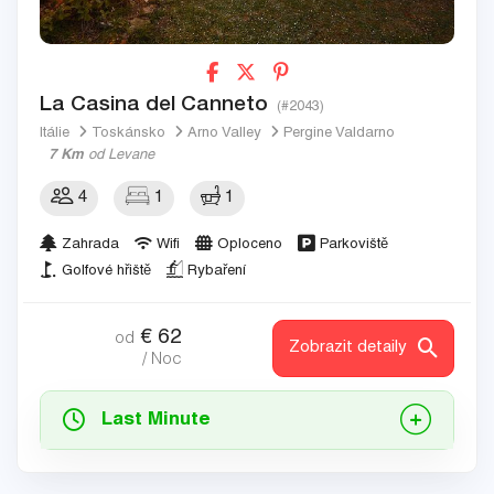
La Casina del Canneto
(#2043)
Itálie
Toskánsko
Arno Valley
Pergine Valdarno
7 Km
od Levane
4
1
1
Zahrada
Wifi
Oploceno
Parkoviště
Golfové hřiště
Rybaření
€
62
od
Zobrazit detaily
/ Noc
Last Minute