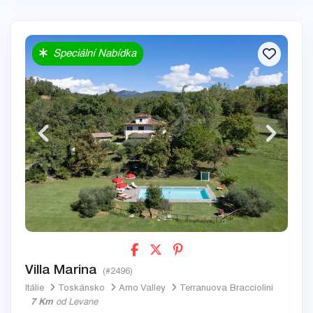
Speciální Nabídka
Villa Marina
(#2496)
Itálie
Toskánsko
Arno Valley
Terranuova Bracciolini
7 Km
od Levane