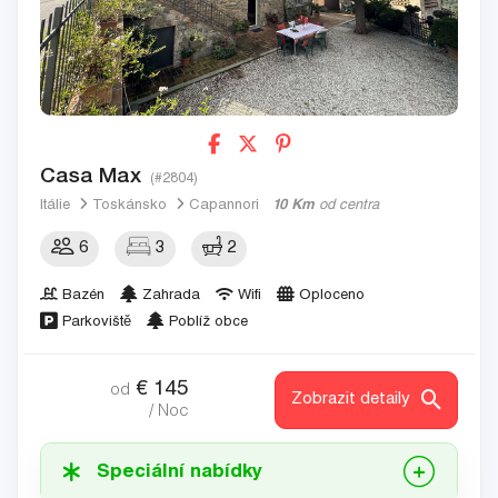
Casa Max
(#2804)
Itálie
Toskánsko
Capannori
10 Km
od centra
6
3
2
Bazén
Zahrada
Wifi
Oploceno
Parkoviště
Poblíž obce
€
145
od
Zobrazit detaily
/ Noc
Speciální nabídky