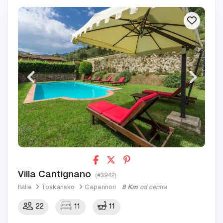
Villa Cantignano
(#3942)
Itálie
Toskánsko
Capannori
8 Km
od centra
22
11
11