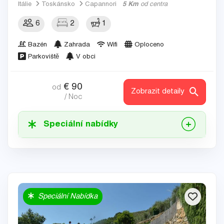
Itálie
Toskánsko
Capannori
5 Km
od centra
6
2
1
Bazén
Zahrada
Wifi
Oploceno
Parkoviště
V obci
€
90
od
Zobrazit detaily
/ Noc
Speciální nabídky
Speciální Nabídka