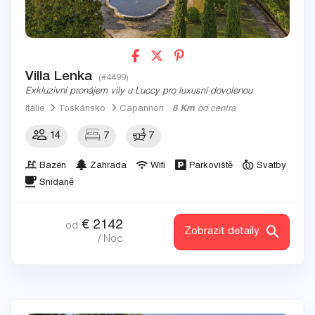
Villa Lenka
(#4499)
Exkluzivní pronájem vily u Luccy pro luxusní dovolenou
Itálie
Toskánsko
Capannori
8 Km
od centra
14
7
7
Bazén
Zahrada
Wifi
Parkoviště
Svatby
Snídaně
€
2142
od
Zobrazit detaily
/ Noc