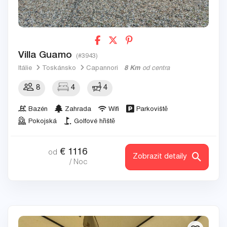
Villa Guamo
(#3943)
Itálie
Toskánsko
Capannori
8 Km
od centra
8
4
4
Bazén
Zahrada
Wifi
Parkoviště
Pokojská
Golfové hřiště
€
1116
od
Zobrazit detaily
/ Noc