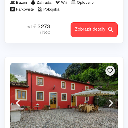
Bazén
Zahrada
Wifi
Oploceno
Parkoviště
Pokojská
€
3273
od
Zobrazit detaily
/ Noc