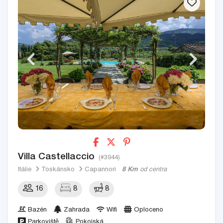
Villa Castellaccio
(#3944)
Itálie
Toskánsko
Capannori
8 Km
od centra
16
8
8
Bazén
Zahrada
Wifi
Oploceno
Parkoviště
Pokojská