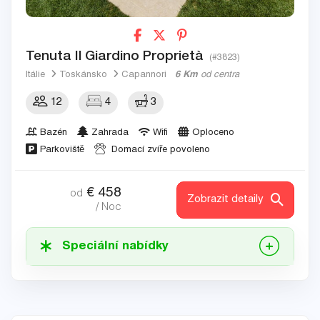
Tenuta Il Giardino Proprietà
(#3823)
Itálie
Toskánsko
Capannori
6 Km
od centra
12
4
3
Bazén
Zahrada
Wifi
Oploceno
Parkoviště
Domací zvíře povoleno
€
458
od
Zobrazit detaily
/ Noc
Speciální nabídky