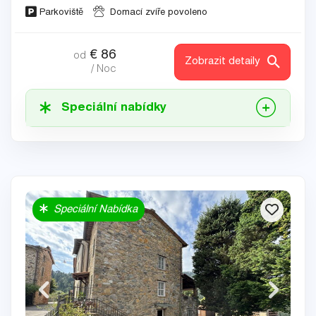
Parkoviště
Domací zvíře povoleno
€
86
od
Zobrazit detaily
/ Noc
Speciální nabídky
Speciální Nabídka