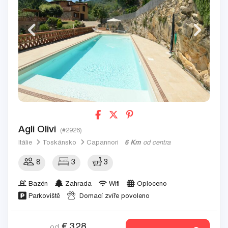
Agli Olivi
(#2926)
Itálie
Toskánsko
Capannori
6 Km
od centra
8
3
3
Bazén
Zahrada
Wifi
Oploceno
Parkoviště
Domací zvíře povoleno
€
328
od