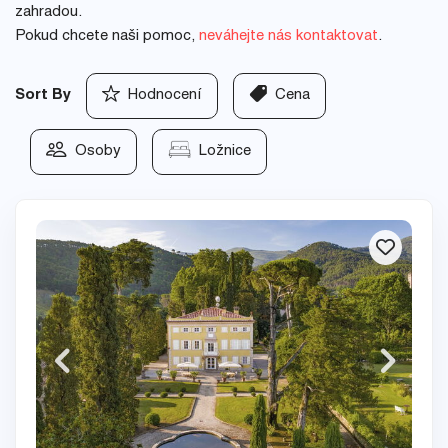
zahradou.
Pokud chcete naši pomoc,
neváhejte nás kontaktovat
.
Sort By
Hodnocení
Cena
Osoby
Ložnice