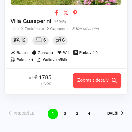
Villa Guasperini
(#3945)
Itálie
Toskánsko
Capannori
8 Km
od centra
12
6
8
Bazén
Zahrada
Wifi
Parkoviště
Pokojská
Golfové hřiště
€
1785
od
Zobrazit detaily
/ Noc
1
2
3
4
PŘEDEŠLÉ
DALŠÍ