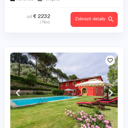
€
2232
od
Zobrazit detaily
/ Noc