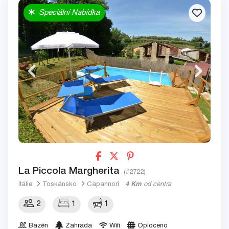
Speciální Nabídka
La Piccola Margherita
(#2722)
Itálie
Toskánsko
Capannori
4 Km
od centra
2
1
1
Bazén
Zahrada
Wifi
Oploceno