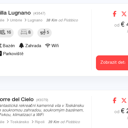
illa Lugnano
(#3847)
álie
Umbrie
Lugnano
38 Km
od Piobbico
€
od
16
8
5
Bazén
Zahrada
Wifi
Parkoviště
Zobrazit detai
orre del Cielo
(#3079)
antastická rekreační kamenná vila v Toskánsku
€
e soukromou zahradou, soukromým bazénem,
od
ířivkou, klimatizací a WiFi
álie
Toskánsko
Ripoli
39 Km
od Piobbico