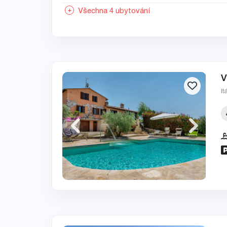
Všechna 4 ubytování
V
It