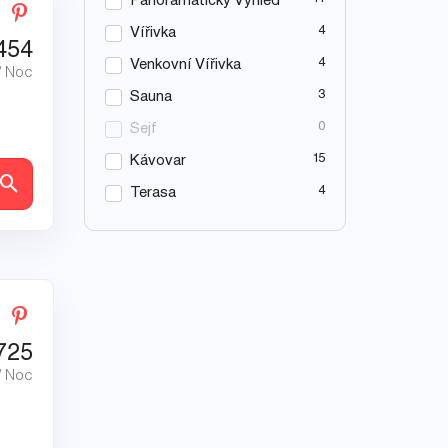
Panoramatický Výhled
4
Vířivka
454
4
Venkovní Vířivka
/ Noc
3
Sauna
0
Sejf
15
Kávovar
ly
4
Terasa
725
/ Noc