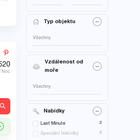
Typ objektu
Všechny
Vzdálenost od
520
moře
/ Noc
Všechny
ly
Nabídky
2
Last Minute
0
Speciální Nabídky