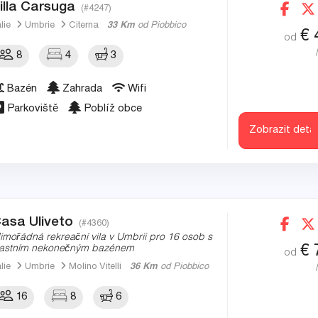
illa Carsuga
(#4247)
álie
Umbrie
Citerna
33 Km
od Piobbico
€
od
8
4
3
Bazén
Zahrada
Wifi
Parkoviště
Poblíž obce
Zobrazit detai
asa Uliveto
(#4360)
imořádná rekreační vila v Umbrii pro 16 osob s
€
lastním nekonečným bazénem
od
álie
Umbrie
Molino Vitelli
36 Km
od Piobbico
16
8
6