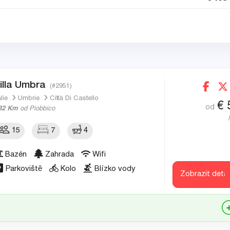
illa Umbra
(#2951)
álie
Umbrie
Città Di Castello
€
od
32 Km
od Piobbico
15
7
4
Bazén
Zahrada
Wifi
Parkoviště
Kolo
Blízko vody
Zobrazit detai