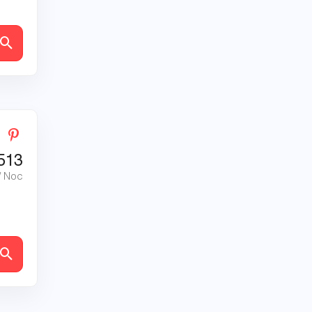
ly
513
/ Noc
ly