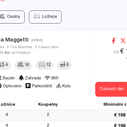
vat
.
Osoby
Ložnice
a Maggetti
(#2858)
álie
The Marches
Casino Noci
€
od
21 Km
od Piobbico
4
16
12
6
Bazén
Zahrada
Wifi
Oploceno
Parkoviště
Kolo
Zobrazit detai
Ložnice
Koupelny
Minimální 
4
2
€
198
4
2
€
198