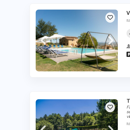
V
It
T
F
s
v
It