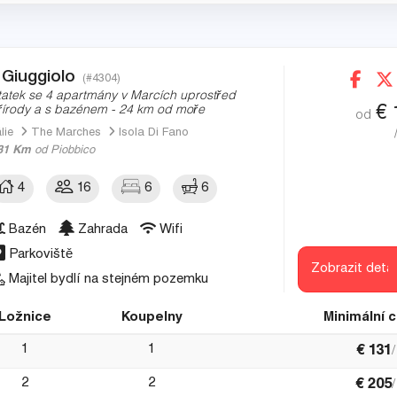
l Giuggiolo
(#4304)
tatek se 4 apartmány v Marcích uprostřed
€
řírody a s bazénem - 24 km od moře
od
álie
The Marches
Isola Di Fano
31 Km
od Piobbico
4
16
6
6
Bazén
Zahrada
Wifi
Parkoviště
Zobrazit detai
Majitel bydlí na stejném pozemku
Ložnice
Koupelny
Minimální 
1
1
€
131
2
2
€
205