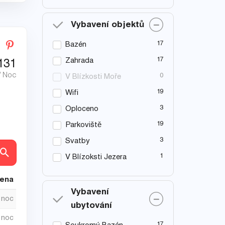
Vybavení objektů
17
Bazén
17
Zahrada
131
/ Noc
0
V Blízkosti Moře
19
Wifi
3
Oploceno
19
Parkoviště
3
Svatby
ly
1
V Blízoksti Jezera
cena
Vybavení
/ noc
ubytování
/ noc
17