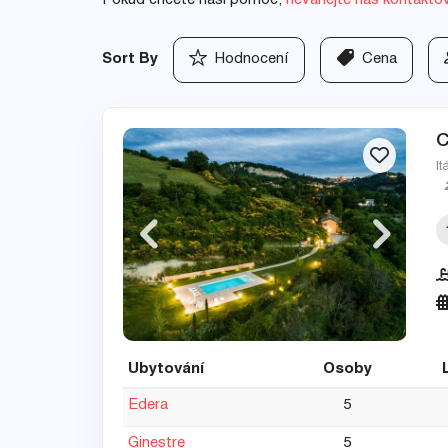
Pokud chcete naši pomoc,
neváhejte nás kontakto
Sort By
Hodnocení
Cena
C
It
Ubytování
Osoby
Edera
5
Ginestre
5