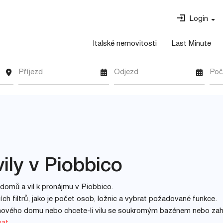
Login
Italské nemovitosti
Last Minute
Příjezd
Odjezd
Poč
ily v Piobbico
domů a vil k pronájmu v Piobbico.
h filtrů, jako je počet osob, ložnic a vybrat požadované funkce.
inového domu nebo chcete-li vilu se soukromým bazénem nebo za