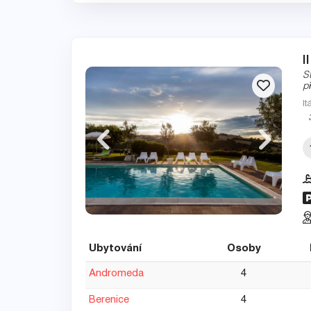
I
S
p
It
Ubytování
Osoby
Andromeda
4
Berenice
4