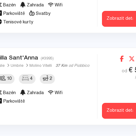
Bazén
Zahrada
Wifi
Parkoviště
Svatby
Zobrazit detai
Tenisové kurty
illa Sant'Anna
(#3995)
álie
Umbrie
Molino Vitelli
37 Km
od Piobbico
€
od
10
4
2
Bazén
Zahrada
Wifi
Parkoviště
Zobrazit detai