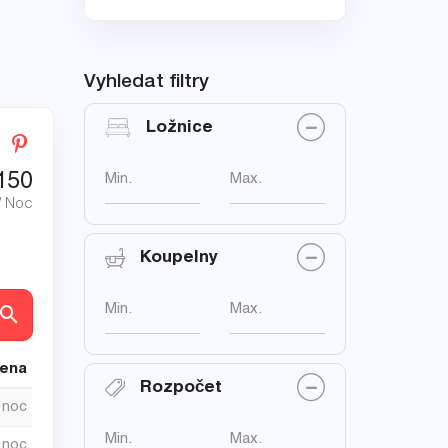
Vyhledat filtry
Ložnice
150
Min.
Max.
/ Noc
Koupelny
Min.
Max.
ly
cena
Rozpočet
/ noc
Min.
Max.
/ noc