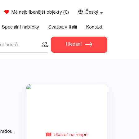
Mé nejblíbenější objekty
(
0
)
Český
Speciální nabídky
Svatba v Itálii
Kontakt
Hledání
et hostů
hradou.
Ukázat na mapě