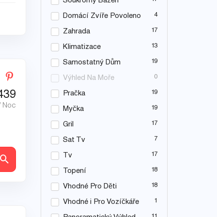
Soukromý Bazén
4
Domácí Zvíře Povoleno
17
Zahrada
13
Klimatizace
19
Samostatný Dům
0
Výhled Na Moře
439
19
Pračka
/ Noc
19
Myčka
17
Gril
7
Sat Tv
17
Tv
ly
18
Topení
18
Vhodné Pro Děti
1
Vhodné i Pro Vozíčkáře
11