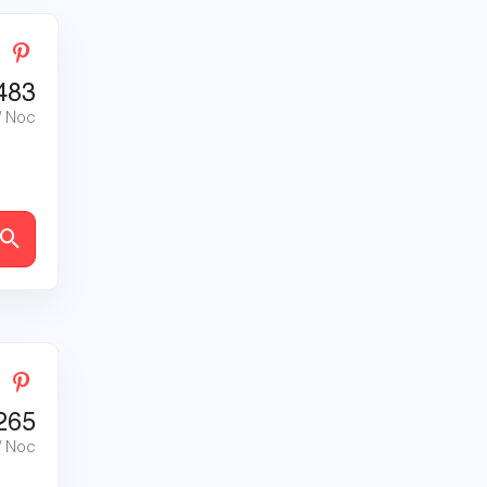
483
/ Noc
ly
265
/ Noc