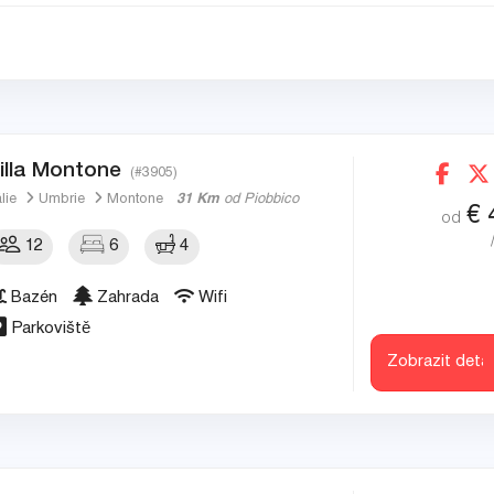
illa Montone
(#3905)
álie
Umbrie
Montone
31 Km
od Piobbico
€
od
12
6
4
Bazén
Zahrada
Wifi
Parkoviště
Zobrazit detai