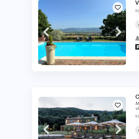
V
It
C
M
v
It