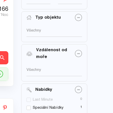
166
/ Noc
Typ objektu
Všechny
Vzdálenost od
moře
ly
Všechny
Nabídky
0
Last Minute
1
Speciální Nabídky