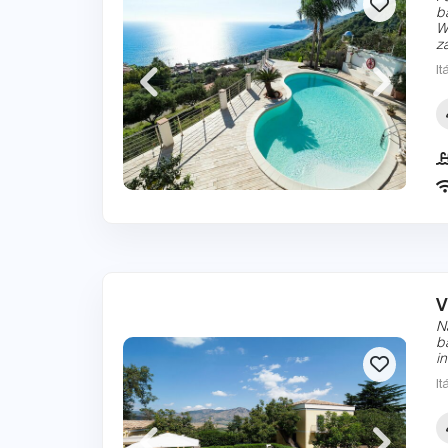
b
W
z
It
V
N
b
i
It