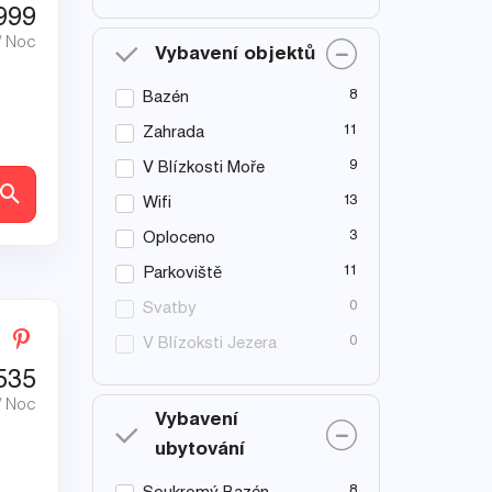
999
/ Noc
Vybavení objektů
8
Bazén
11
Zahrada
9
V Blízkosti Moře
ly
13
Wifi
3
Oploceno
11
Parkoviště
0
Svatby
0
V Blízoksti Jezera
535
/ Noc
Vybavení
ubytování
8