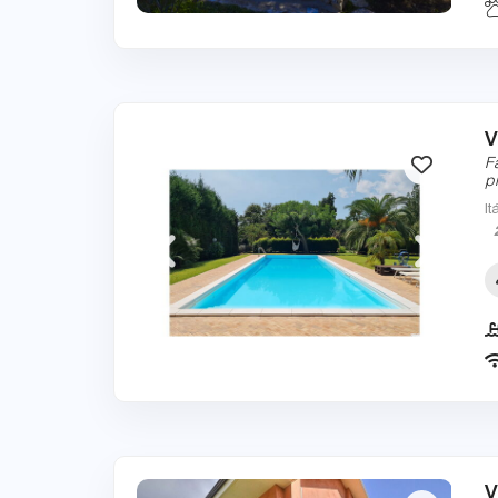
V
F
p
It
V