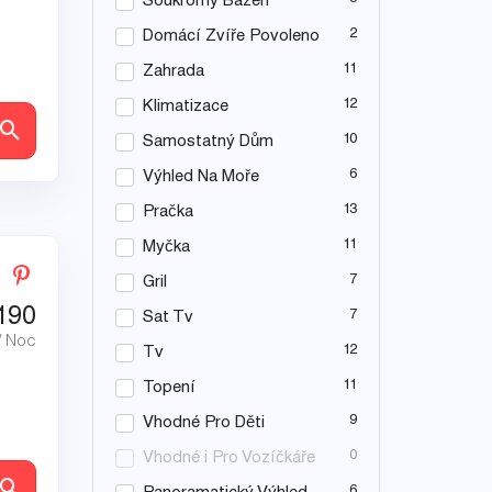
Soukromý Bazén
2
Domácí Zvíře Povoleno
11
Zahrada
12
Klimatizace
ly
10
Samostatný Dům
6
Výhled Na Moře
13
Pračka
11
Myčka
7
Gril
190
7
Sat Tv
/ Noc
12
Tv
11
Topení
9
Vhodné Pro Děti
0
Vhodné i Pro Vozíčkáře
ly
6