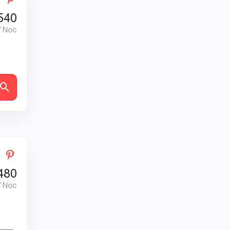
540
/ Noc
ly
480
/ Noc