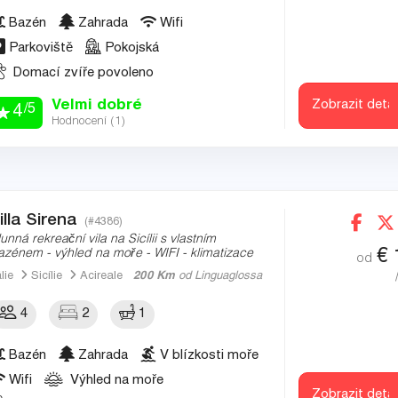
Bazén
Zahrada
Wifi
Parkoviště
Pokojská
Domací zvíře povoleno
Velmi dobré
Zobrazit detai
/5
4
Hodnocení (
1
)
illa Sirena
(#4386)
lunná rekreační vila na Sicílii s vlastním
€
azénem - výhled na moře - WIFI - klimatizace
od
álie
Sicílie
Acireale
200 Km
od Linguaglossa
4
2
1
Bazén
Zahrada
V blízkosti moře
Wifi
Výhled na moře
Zobrazit detai