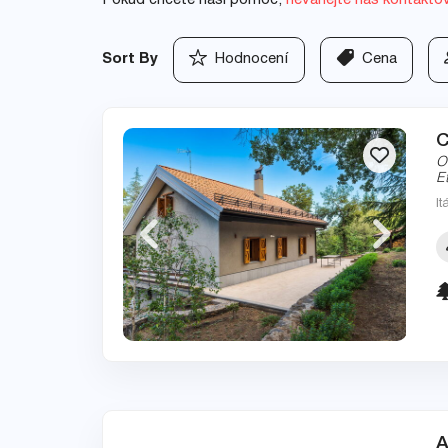
Pokud chcete naši pomoc,
neváhejte nás kontakto
Sort By
Hodnocení
Cena
C
O
E
It
A