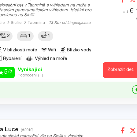
ekreační byt v Taormině s výhledem na moře s
€
žasným panoramatickým výhledem. Ideální pro
od
ovolenou na Sicílii.
álie
Sicílie
Taormina
13 Km
od Linguaglossa
2
1
1
V blízkosti moře
Wifi
Blízko vody
Rybaření
Výhled na moře
Vynikajici
Zobrazit detai
/5
5
Hodnocení (
1
)
a Luce
(#2910)
antastická rekreační vila na Sicílii s vlastním