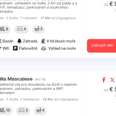
€
azénem, výhledem na moře, 2 km od pláže a s
od
i-Fi, klimatizací, parkováním a soukromou
ahradou
álie
Sicílie
Letojanni
17 Km
od Linguaglossa
8
4
3
Bazén
Zahrada
V blízkosti moře
Zobrazit detai
Wifi
Parkoviště
Výhled na moře
illa Mascalese
(#3179)
ádherná vila pro dovolenou na Sicílii s vlastním
€
azénem, ​​zahradou, parkováním a WiFi
od
nternetem
álie
Sicílie
Randazzo
13 Km
od Linguaglossa
10
5
4