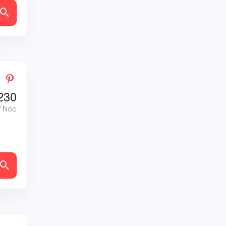
ly
230
/ Noc
ly