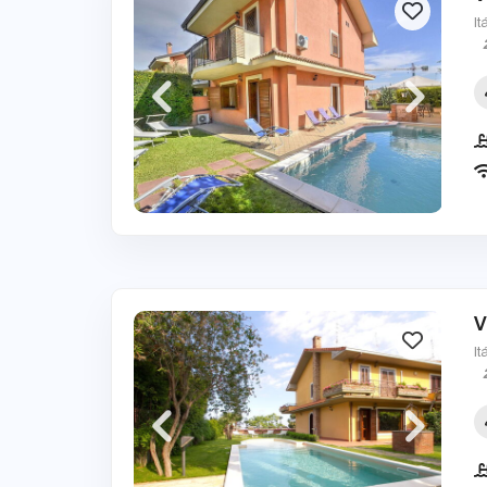
It
V
It