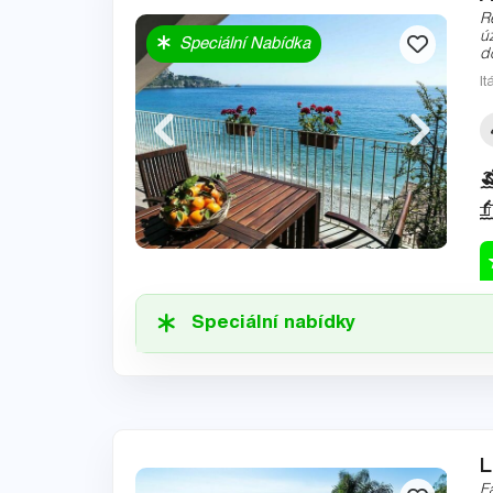
R
ú
Speciální Nabídka
d
It
Speciální nabídky
L
F