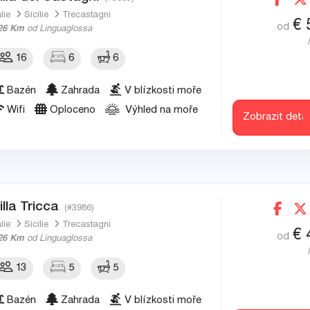
álie
Sicílie
Trecastagni
€
od
26 Km
od Linguaglossa
16
6
6
Bazén
Zahrada
V blízkosti moře
Wifi
Oploceno
Výhled na moře
Zobrazit detai
illa Tricca
(#3986)
álie
Sicílie
Trecastagni
€
od
26 Km
od Linguaglossa
13
5
5
Bazén
Zahrada
V blízkosti moře