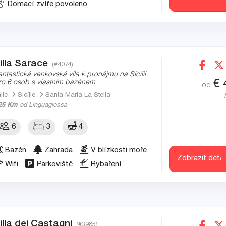
Domací zvíře povoleno
illa Sarace
(#4074)
antastická venkovská vila k pronájmu na Sicílii
€
ro 6 osob s vlastním bazénem
od
álie
Sicílie
Santa Maria La Stella
25 Km
od Linguaglossa
6
3
4
Bazén
Zahrada
V blízkosti moře
Zobrazit detai
Wifi
Parkoviště
Rybaření
illa dei Castagni
(#3985)