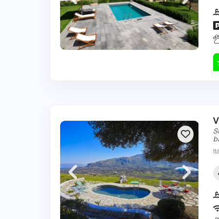
V
S
b
It