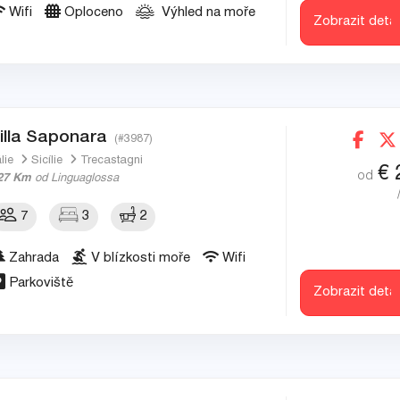
Wifi
Oploceno
Výhled na moře
Zobrazit detai
illa Saponara
(#3987)
álie
Sicílie
Trecastagni
€
od
27 Km
od Linguaglossa
7
3
2
Zahrada
V blízkosti moře
Wifi
Parkoviště
Zobrazit detai