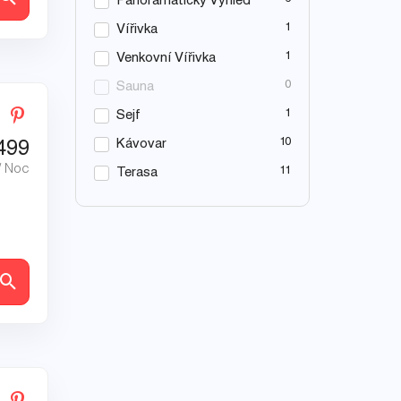
Panoramatický Výhled
1
Vířivka
1
Venkovní Vířivka
0
Sauna
1
Sejf
10
Kávovar
499
/ Noc
11
Terasa
ly