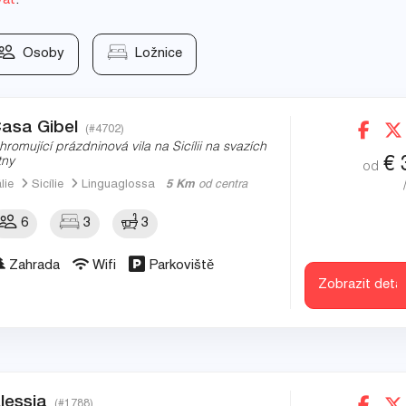
vat
.
Osoby
Ložnice
asa Gibel
(#4702)
hromující prázdninová vila na Sicílii na svazích
€
tny
od
álie
Sicílie
Linguaglossa
5 Km
od centra
6
3
3
Zahrada
Wifi
Parkoviště
Zobrazit detai
lessia
(#1788)