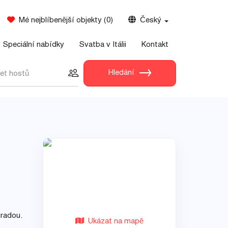
Mé nejblíbenější objekty
(
0
)
Český
Speciální nabídky
Svatba v Itálii
Kontakt
Hledání
et hostů
hradou.
Ukázat na mapě